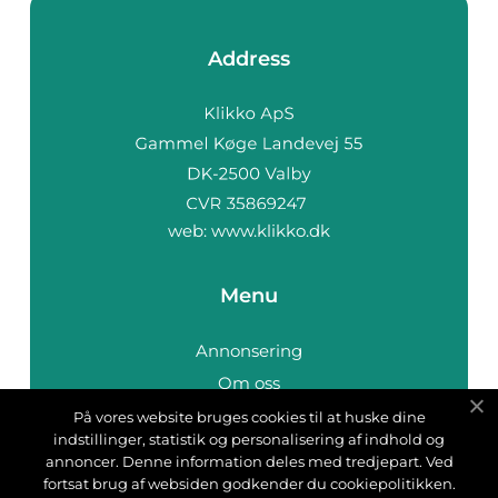
Address
web:
www.klikko.dk
Menu
Annonsering
Om oss
Cookies
På vores website bruges cookies til at huske dine
indstillinger, statistik og personalisering af indhold og
Kontakta oss
annoncer. Denne information deles med tredjepart. Ved
Sitemap
fortsat brug af websiden godkender du cookiepolitikken.