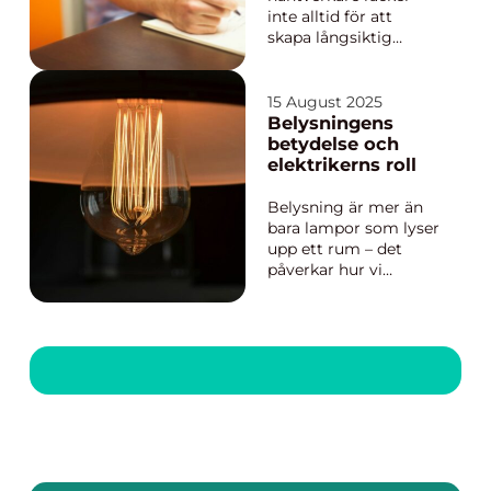
inte alltid för att
skapa långsiktig
framgång. I en
bransch där
konkurrensen är hård
15 August 2025
och kundernas
Belysningens
förtroende avgör, blir
betydelse och
ditt varumärke en lika
elektrikerns roll
viktig del a...
Belysning är mer än
bara lampor som lyser
upp ett rum – det
påverkar hur vi
arbetar, hur vi mår
och hur vi upplever
vår omgivning. Rätt
ljus kan skapa
trygghet, lyfta
inredningen och till
och med förbä...