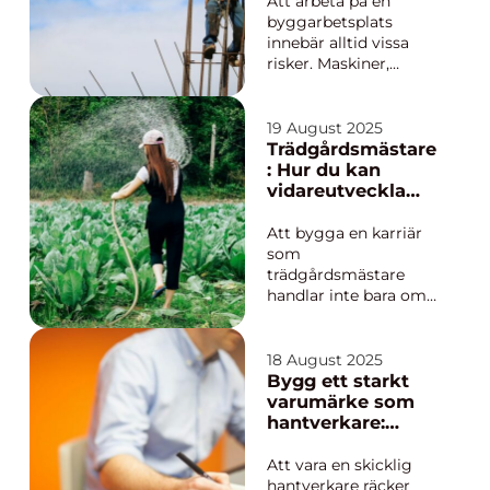
Att arbeta på en
byggarbetsplats
innebär alltid vissa
risker. Maskiner,
tunga lyft och arbete
på höga höjder gör
att säkerheten måste
19 August 2025
vara en självklar del av
Trädgårdsmästare
vardagen. Olyckor kan
: Hur du kan
få allvarliga k...
vidareutveckla
din karriär
Att bygga en karriär
som
trädgårdsmästare
handlar inte bara om
gröna fingrar – det
handlar om att
kombinera kunskap,
18 August 2025
kreativitet och
Bygg ett starkt
planering. Oavsett om
varumärke som
du redan arbetar i
hantverkare:
trädgårdsbranschen
Strategier för
eller funderar...
framgång
Att vara en skicklig
hantverkare räcker