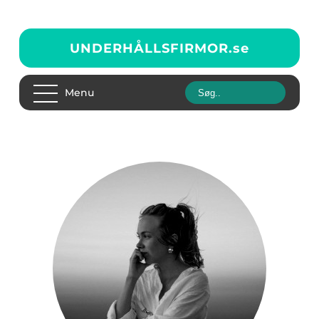
UNDERHÅLLSFIRMOR.
se
Menu