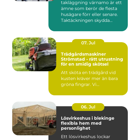
takläggning värnamo är ett
ämne som berör de flesta
husägare förr eller senare.
Taktäckningen skydda...
07. Jul
Trädgårdsmaskiner
Strömstad - rätt utrustning
för en smidig skötsel
Att sköta en trädgård vid
kusten kräver mer än bara
gröna fingrar. Vi...
06. Jul
Lösvirkeshus i blekinge
flexibla hem med
personlighet
Ett lösvirkeshus lockar