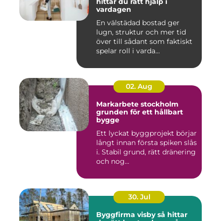
hittar du rätt hjälp i
vardagen
En välstädad bostad ger
lugn, struktur och mer tid
över till sådant som faktiskt
spelar roll i varda...
02. Aug
Markarbete stockholm
grunden för ett hållbart
bygge
Ett lyckat byggprojekt börjar
långt innan första spiken slås
i. Stabil grund, rätt dränering
och nog...
30. Jul
Byggfirma visby så hittar