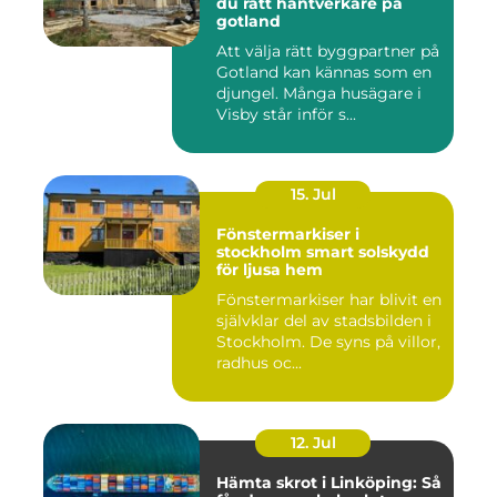
du rätt hantverkare på
gotland
Att välja rätt byggpartner på
Gotland kan kännas som en
djungel. Många husägare i
Visby står inför s...
15. Jul
Fönstermarkiser i
stockholm smart solskydd
för ljusa hem
Fönstermarkiser har blivit en
självklar del av stadsbilden i
Stockholm. De syns på villor,
radhus oc...
12. Jul
Hämta skrot i Linköping: Så