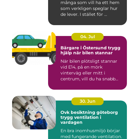
många som vill ha ett hem
som verkligen speglar hur
de lever. I stället för ...
04. Jul
Bärgare i Östersund trygg
hjälp när bilen stannar
När bilen plötsligt stannar
vid E14, på en mörk
vinterväg eller mitt i
centrum, vill du ha snabb
och...
30. Jun
Ovk besiktning göteborg
trygg ventilation i
vardagen
En bra inomhusmiljö börjar
med fungerande ventilation.