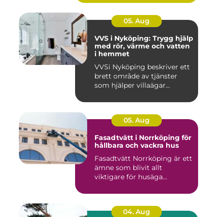
05. Aug
VVS i Nyköping: Trygg hjälp
med rör, värme och vatten
i hemmet
VVSi Nyköping beskriver ett
brett område av tjänster
som hjälper villaägar...
05. Aug
Fasadtvätt i Norrköping för
hållbara och vackra hus
Fasadtvätt Norrköping är ett
ämne som blivit allt
viktigare för husäga...
04. Aug