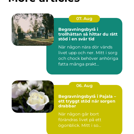
07. Aug
Begravningsbyrå i
trollhättan så hittar du rätt
stöd i en svår tid
När någon nära dör vänds
livet upp och ner. Mitt i sorg
och chock behöver anhöriga
fatta många prakt...
06. Aug
Begravningsbyrå i Pajala –
ett tryggt stöd när sorgen
drabbar
När någon går bort
förändras livet på ett
ögonblick. Mitt i so...