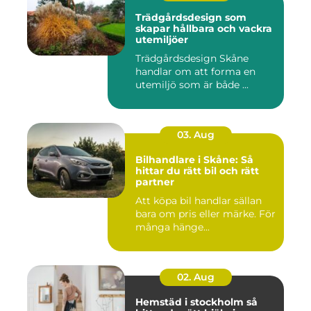
Trädgårdsdesign som
skapar hållbara och vackra
utemiljöer
Trädgårdsdesign Skåne
handlar om att forma en
utemiljö som är både ...
03. Aug
Bilhandlare i Skåne: Så
hittar du rätt bil och rätt
partner
Att köpa bil handlar sällan
bara om pris eller märke. För
många hänge...
02. Aug
Hemstäd i stockholm så