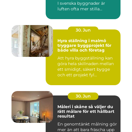
I svenska byggnader är
luften ofta mer stilla...
30. Jun
Hyra ställning i malmö
tryggare byggprojekt för
både villa och företag
Att hyra byggställning kan
göra hela skillnaden mellan
ett smidigt, säkert bygge
och ett projekt fyl...
30. Jun
Måleri i skåne så väljer du
rätt målare för ett hållbart
resultat
En genomtänkt målning gör
mer än att bara fräscha upp