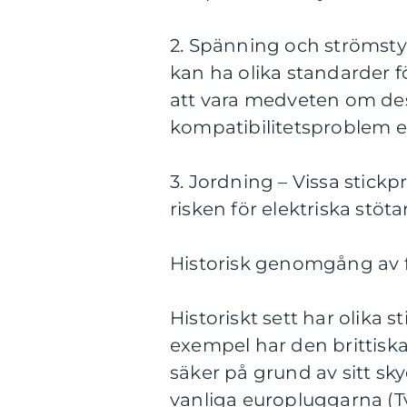
2. Spänning och strömsty
kan ha olika standarder f
att vara medveten om dess
kompatibilitetsproblem el
3. Jordning – Vissa stick
risken för elektriska stötar
Historisk genomgång av f
Historiskt sett har olika s
exempel har den brittisk
säker på grund av sitt sk
vanliga europluggarna (Ty