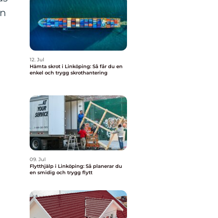
en
12. Jul
Hämta skrot i Linköping: Så får du en
enkel och trygg skrothantering
09. Jul
Flytthjälp i Linköping: Så planerar du
en smidig och trygg flytt