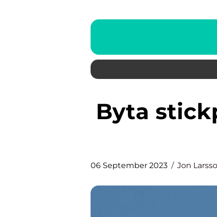
Byta stickpropp – En grundlig
06 September 2023
Jon Larss