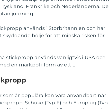
om Tyskland, Frankrike och Nederländerna. D
 utan jordning.
tickpropp används i Storbritannien och har
tt skyddande hölje för att minska risken för
na stickpropp används vanligtvis i USA och
 med en markpol i form av ett L.
ckpropp
ar som är populära kan vara användbart när
tickpropp. Schuko (Typ F) och Europlug (Typ