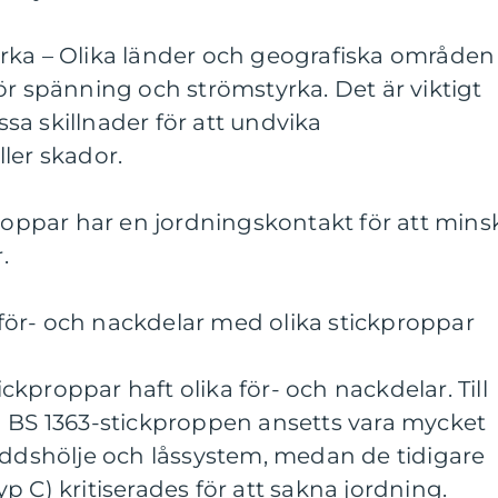
rka – Olika länder och geografiska områden
ör spänning och strömstyrka. Det är viktigt
a skillnader för att undvika
ler skador.
proppar har en jordningskontakt för att mins
.
ör- och nackdelar med olika stickproppar
tickproppar haft olika för- och nackdelar. Till
a BS 1363-stickproppen ansetts vara mycket
yddshölje och låssystem, medan de tidigare
p C) kritiserades för att sakna jordning.