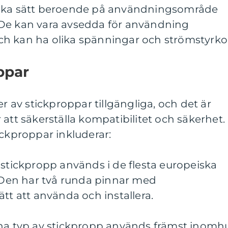
lika sätt beroende på användningsområde
 De kan vara avsedda för användning
h kan ha olika spänningar och strömstyrko
ppar
er av stickproppar tillgängliga, och det är
för att säkerställa kompatibilitet och säkerhet.
ickproppar inkluderar:
 stickpropp används i de flesta europeiska
. Den har två runda pinnar med
ätt att använda och installera.
nna typ av stickpropp används främst inomh