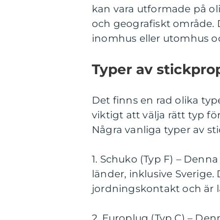
kan vara utformade på o
och geografiskt område.
inomhus eller utomhus oc
Typer av stickpro
Det finns en rad olika typ
viktigt att välja rätt typ 
Några vanliga typer av st
1. Schuko (Typ F) – Denna
länder, inklusive Sverige
jordningskontakt och är l
2. Europlug (Typ C) – De