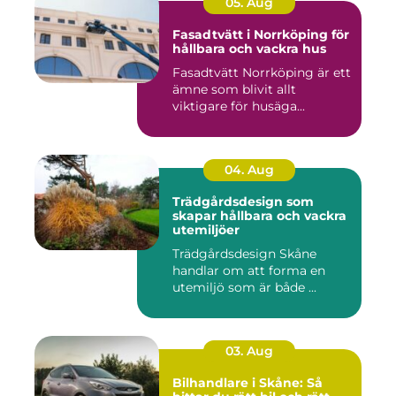
05. Aug
Fasadtvätt i Norrköping för
hållbara och vackra hus
Fasadtvätt Norrköping är ett
ämne som blivit allt
viktigare för husäga...
04. Aug
Trädgårdsdesign som
skapar hållbara och vackra
utemiljöer
Trädgårdsdesign Skåne
handlar om att forma en
utemiljö som är både ...
03. Aug
Bilhandlare i Skåne: Så