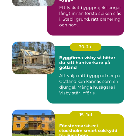
Ett lyckat byggprojekt börjar
långt innan första spiken slås
i. Stabil grund, rätt dränering
och nog...
30. Jul
Byggfirma visby så hittar
du rätt hantverkare på
gotland
Att välja rätt byggpartner på
Gotland kan kännas som en
djungel. Många husägare i
Visby står inför s...
15. Jul
Fönstermarkiser i
stockholm smart solskydd
för ljusa hem