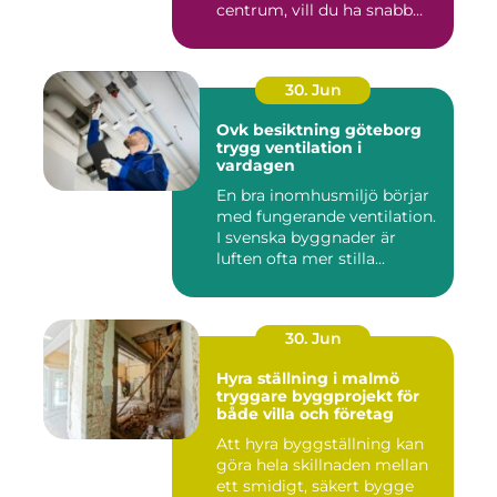
centrum, vill du ha snabb
och...
30. Jun
Ovk besiktning göteborg
trygg ventilation i
vardagen
En bra inomhusmiljö börjar
med fungerande ventilation.
I svenska byggnader är
luften ofta mer stilla...
30. Jun
Hyra ställning i malmö
tryggare byggprojekt för
både villa och företag
Att hyra byggställning kan
göra hela skillnaden mellan
ett smidigt, säkert bygge