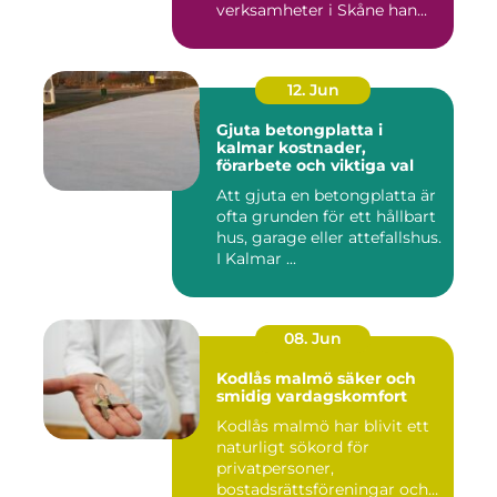
verksamheter i Skåne han...
12. Jun
Gjuta betongplatta i
kalmar kostnader,
förarbete och viktiga val
Att gjuta en betongplatta är
ofta grunden för ett hållbart
hus, garage eller attefallshus.
I Kalmar ...
08. Jun
Kodlås malmö säker och
smidig vardagskomfort
Kodlås malmö har blivit ett
naturligt sökord för
privatpersoner,
bostadsrättsföreningar och