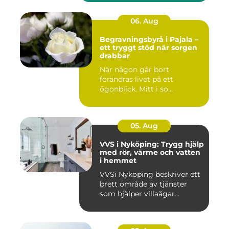
06. Aug
Begravningsbyrå i Pajala –
ett tryggt stöd när sorgen
drabbar
När någon går bort
förändras livet på ett
ögonblick. Mitt i so...
05. Aug
VVS i Nyköping: Trygg hjälp
med rör, värme och vatten
i hemmet
VVSi Nyköping beskriver ett
brett område av tjänster
som hjälper villaägar...