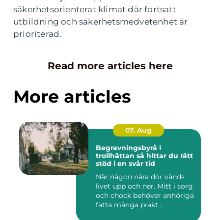
säkerhetsorienterat klimat där fortsatt
utbildning och säkerhetsmedvetenhet är
prioriterad.
Read more articles here
More articles
07. Aug
Begravningsbyrå i
trollhättan så hittar du rätt
stöd i en svår tid
När någon nära dör vänds
livet upp och ner. Mitt i sorg
och chock behöver anhöriga
fatta många prakt...