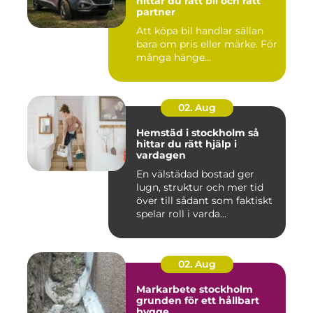
hittar du rätt bil och rätt
partner
Att köpa bil handlar sällan
bara om pris eller märke. För
många hänge...
02. Aug
Hemstäd i stockholm så
hittar du rätt hjälp i
vardagen
En välstädad bostad ger
lugn, struktur och mer tid
över till sådant som faktiskt
spelar roll i varda...
02. Aug
Markarbete stockholm
grunden för ett hållbart
bygge