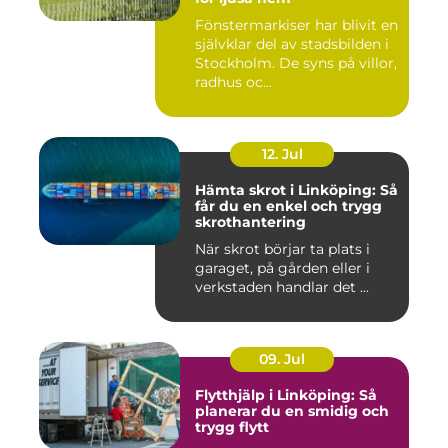
Fönstermarkiser har blivit en
självklar del av stadsbilden i
Stockholm. De syns på villor,
radhus oc...
12. Jul
Hämta skrot i Linköping: Så
får du en enkel och trygg
skrothantering
När skrot börjar ta plats i
garaget, på gården eller i
verkstaden handlar det ...
09. Jul
Flytthjälp i Linköping: Så
planerar du en smidig och
trygg flytt