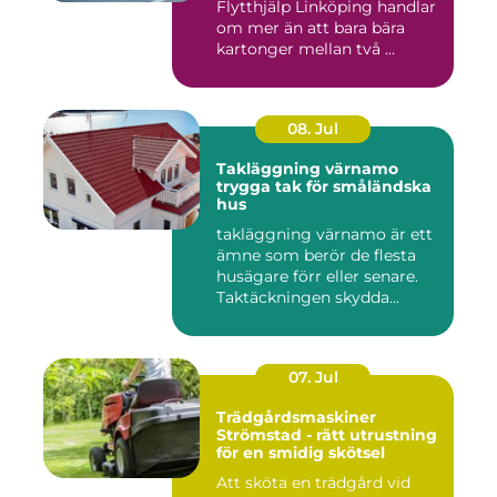
Flytthjälp Linköping handlar
om mer än att bara bära
kartonger mellan två ...
08. Jul
Takläggning värnamo
trygga tak för småländska
hus
takläggning värnamo är ett
ämne som berör de flesta
husägare förr eller senare.
Taktäckningen skydda...
07. Jul
Trädgårdsmaskiner
Strömstad - rätt utrustning
för en smidig skötsel
Att sköta en trädgård vid