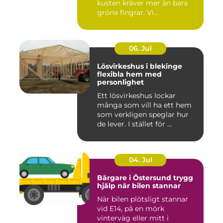
kusten kräver mer än bara
gröna fingrar. Vi...
06. Jul
Lösvirkeshus i blekinge
flexibla hem med
personlighet
Ett lösvirkeshus lockar
många som vill ha ett hem
som verkligen speglar hur
de lever. I stället för ...
04. Jul
Bärgare i Östersund trygg
hjälp när bilen stannar
När bilen plötsligt stannar
vid E14, på en mörk
vinterväg eller mitt i