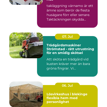
takläggning värnamo är ett
ämne som berör de flesta
husägare förr eller senare.
Taktäckningen skydda...
07. Jul
Trädgårdsmaskiner
Strömstad - rätt utrustning
för en smidig skötsel
Att sköta en trädgård vid
kusten kräver mer än bara
gröna fingrar. Vi...
06. Jul
Lösvirkeshus i blekinge
flexibla hem med
personlighet