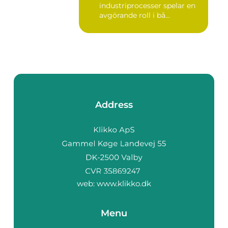
industriprocesser spelar en
avgörande roll i bå...
Address
web:
www.klikko.dk
Menu