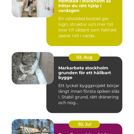
Hemstäd i stockholm så
hittar du rätt hjälp i
vardagen
En välstädad bostad ger
lugn, struktur och mer tid
över till sådant som faktiskt
spelar roll i varda...
02. Aug
Markarbete stockholm
grunden för ett hållbart
bygge
Ett lyckat byggprojekt börjar
långt innan första spiken slås
i. Stabil grund, rätt dränering
och nog...
30. Jul