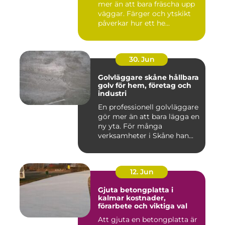
mer än att bara fräscha upp
väggar. Färger och ytskikt
påverkar hur ett he...
30. Jun
Golvläggare skåne hållbara
golv för hem, företag och
industri
En professionell golvläggare
gör mer än att bara lägga en
ny yta. För många
verksamheter i Skåne han...
12. Jun
Gjuta betongplatta i
kalmar kostnader,
förarbete och viktiga val
Att gjuta en betongplatta är