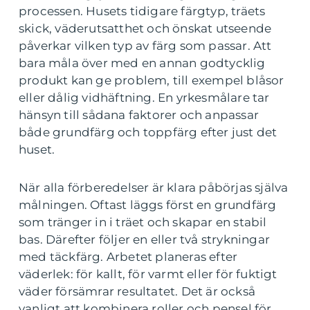
processen. Husets tidigare färgtyp, träets
skick, väderutsatthet och önskat utseende
påverkar vilken typ av färg som passar. Att
bara måla över med en annan godtycklig
produkt kan ge problem, till exempel blåsor
eller dålig vidhäftning. En yrkesmålare tar
hänsyn till sådana faktorer och anpassar
både grundfärg och toppfärg efter just det
huset.
När alla förberedelser är klara påbörjas själva
målningen. Oftast läggs först en grundfärg
som tränger in i träet och skapar en stabil
bas. Därefter följer en eller två strykningar
med täckfärg. Arbetet planeras efter
väderlek: för kallt, för varmt eller för fuktigt
väder försämrar resultatet. Det är också
vanligt att kombinera roller och pensel för