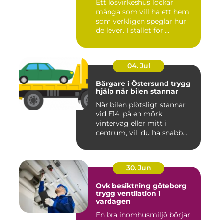
Ett lösvirkeshus lockar
många som vill ha ett hem
som verkligen speglar hur
de lever. I stället för ...
04. Jul
Bärgare i Östersund trygg
hjälp när bilen stannar
När bilen plötsligt stannar
vid E14, på en mörk
vinterväg eller mitt i
centrum, vill du ha snabb
och...
30. Jun
Ovk besiktning göteborg
trygg ventilation i
vardagen
En bra inomhusmiljö börjar