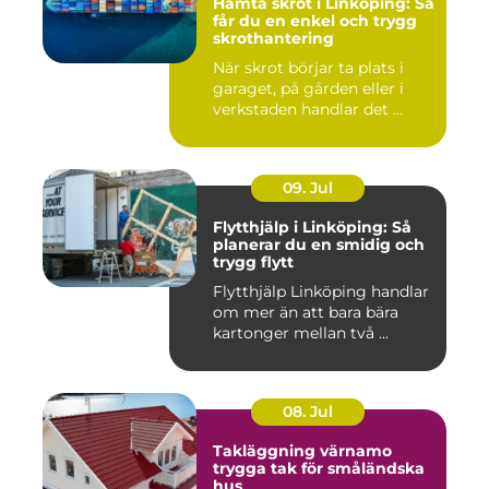
Hämta skrot i Linköping: Så
får du en enkel och trygg
skrothantering
När skrot börjar ta plats i
garaget, på gården eller i
verkstaden handlar det ...
09. Jul
Flytthjälp i Linköping: Så
planerar du en smidig och
trygg flytt
Flytthjälp Linköping handlar
om mer än att bara bära
kartonger mellan två ...
08. Jul
Takläggning värnamo
trygga tak för småländska
hus