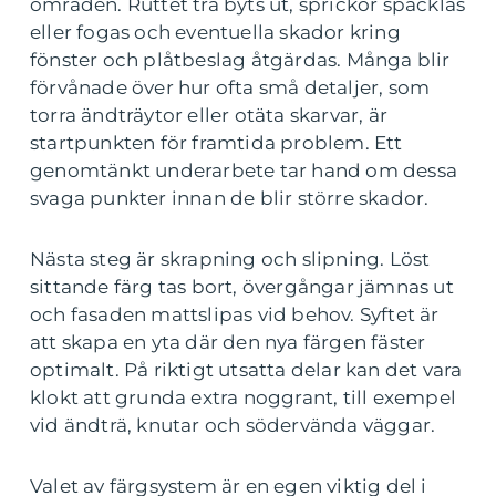
områden. Ruttet trä byts ut, sprickor spacklas
eller fogas och eventuella skador kring
fönster och plåtbeslag åtgärdas. Många blir
förvånade över hur ofta små detaljer, som
torra ändträytor eller otäta skarvar, är
startpunkten för framtida problem. Ett
genomtänkt underarbete tar hand om dessa
svaga punkter innan de blir större skador.
Nästa steg är skrapning och slipning. Löst
sittande färg tas bort, övergångar jämnas ut
och fasaden mattslipas vid behov. Syftet är
att skapa en yta där den nya färgen fäster
optimalt. På riktigt utsatta delar kan det vara
klokt att grunda extra noggrant, till exempel
vid ändträ, knutar och södervända väggar.
Valet av färgsystem är en egen viktig del i