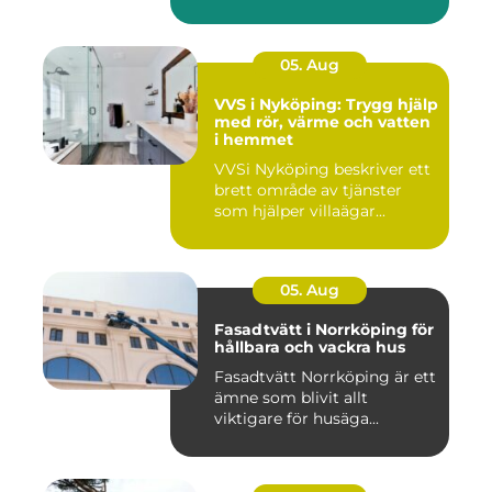
05. Aug
VVS i Nyköping: Trygg hjälp
med rör, värme och vatten
i hemmet
VVSi Nyköping beskriver ett
brett område av tjänster
som hjälper villaägar...
05. Aug
Fasadtvätt i Norrköping för
hållbara och vackra hus
Fasadtvätt Norrköping är ett
ämne som blivit allt
viktigare för husäga...