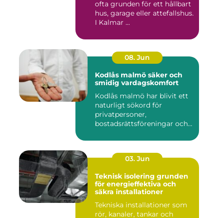
ofta grunden för ett hållbart
hus, garage eller attefallshus.
I Kalmar ...
08. Jun
Kodlås malmö säker och
smidig vardagskomfort
Kodlås malmö har blivit ett
naturligt sökord för
privatpersoner,
bostadsrättsföreningar och
företag ...
03. Jun
Teknisk isolering grunden
för energieffektiva och
säkra installationer
Tekniska installationer som
rör, kanaler, tankar och