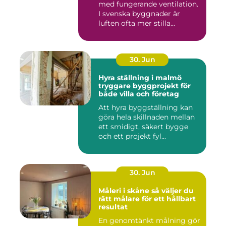
med fungerande ventilation.
I svenska byggnader är
luften ofta mer stilla...
30. Jun
Hyra ställning i malmö
tryggare byggprojekt för
både villa och företag
Att hyra byggställning kan
göra hela skillnaden mellan
ett smidigt, säkert bygge
och ett projekt fyl...
30. Jun
Måleri i skåne så väljer du
rätt målare för ett hållbart
resultat
En genomtänkt målning gör