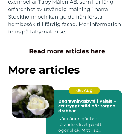
exempel är Täby Måleri AB, som har lång
erfarenhet av utvändig målning i norra
Stockholm och kan guida från första
hembesök till färdig fasad. Mer information
finns på tabymaleri.se.
Read more articles here
More articles
06. Aug
Begravningsbyrå i Pajala –
ett tryggt stöd när sorgen
drabbar
När någon går bort
förändras livet på ett
ögonblick. Mitt i so...