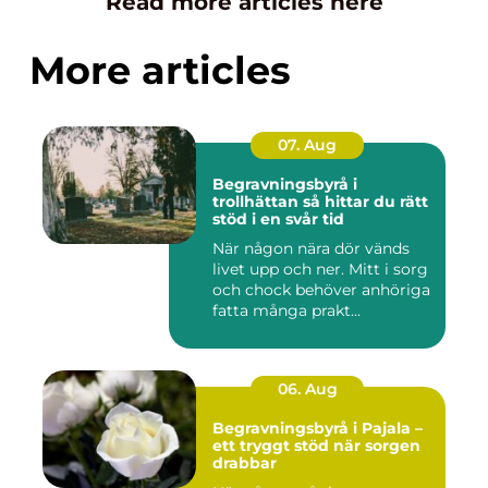
Read more articles here
More articles
07. Aug
Begravningsbyrå i
trollhättan så hittar du rätt
stöd i en svår tid
När någon nära dör vänds
livet upp och ner. Mitt i sorg
och chock behöver anhöriga
fatta många prakt...
06. Aug
Begravningsbyrå i Pajala –
ett tryggt stöd när sorgen
drabbar