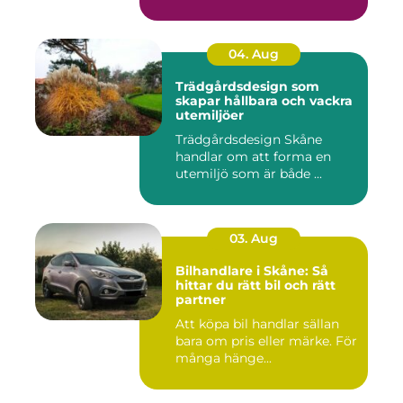
04. Aug
Trädgårdsdesign som
skapar hållbara och vackra
utemiljöer
Trädgårdsdesign Skåne
handlar om att forma en
utemiljö som är både ...
03. Aug
Bilhandlare i Skåne: Så
hittar du rätt bil och rätt
partner
Att köpa bil handlar sällan
bara om pris eller märke. För
många hänge...