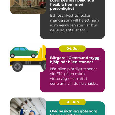
Lösvirkeshus i blekinge
flexibla hem med
personlighet
Ett lösvirkeshus lockar
många som vill ha ett hem
som verkligen speglar hur
de lever. I stället för ...
04. Jul
Bärgare i Östersund trygg
hjälp när bilen stannar
När bilen plötsligt stannar
vid E14, på en mörk
vinterväg eller mitt i
centrum, vill du ha snabb
och...
30. Jun
Ovk besiktning göteborg