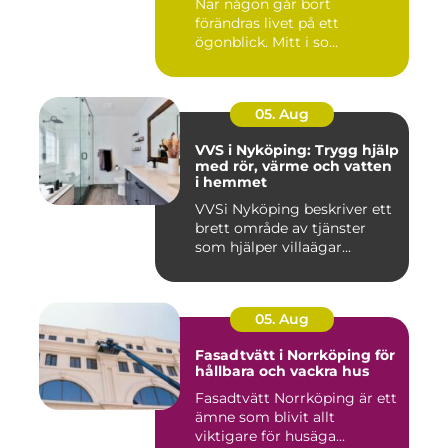
När någon går bort
förändras livet på ett
ögonblick. Mitt i so...
05. Aug
VVS i Nyköping: Trygg hjälp
med rör, värme och vatten
i hemmet
VVSi Nyköping beskriver ett
brett område av tjänster
som hjälper villaägar...
05. Aug
Fasadtvätt i Norrköping för
hållbara och vackra hus
Fasadtvätt Norrköping är ett
ämne som blivit allt
viktigare för husäga...