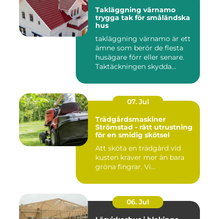
Takläggning värnamo
trygga tak för småländska
hus
takläggning värnamo är ett
ämne som berör de flesta
husägare förr eller senare.
Taktäckningen skydda...
07. Jul
Trädgårdsmaskiner
Strömstad - rätt utrustning
för en smidig skötsel
Att sköta en trädgård vid
kusten kräver mer än bara
gröna fingrar. Vi...
06. Jul