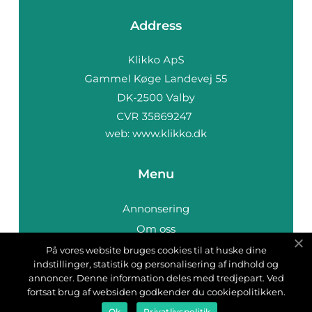
Address
web:
www.klikko.dk
Menu
Annonsering
Om oss
Cookies
På vores website bruges cookies til at huske dine
indstillinger, statistik og personalisering af indhold og
Kontakta oss
annoncer. Denne information deles med tredjepart. Ved
Sitemap
fortsat brug af websiden godkender du cookiepolitikken.
Ok
Privatlivspolitik