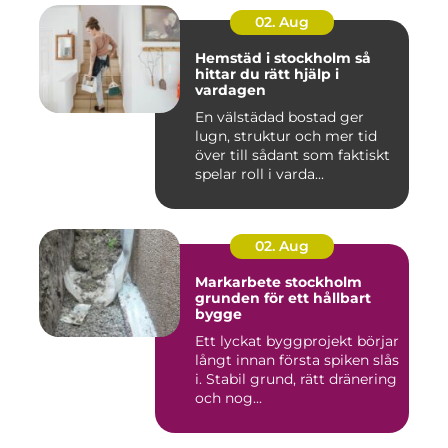
02. Aug
Hemstäd i stockholm så
hittar du rätt hjälp i
vardagen
En välstädad bostad ger
lugn, struktur och mer tid
över till sådant som faktiskt
spelar roll i varda...
02. Aug
Markarbete stockholm
grunden för ett hållbart
bygge
Ett lyckat byggprojekt börjar
långt innan första spiken slås
i. Stabil grund, rätt dränering
och nog...