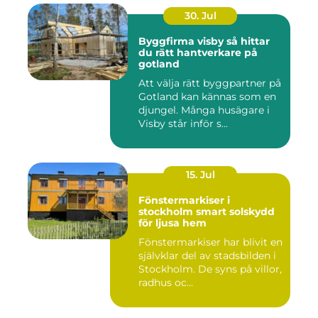
30. Jul
Byggfirma visby så hittar
du rätt hantverkare på
gotland
Att välja rätt byggpartner på
Gotland kan kännas som en
djungel. Många husägare i
Visby står inför s...
15. Jul
Fönstermarkiser i
stockholm smart solskydd
för ljusa hem
Fönstermarkiser har blivit en
självklar del av stadsbilden i
Stockholm. De syns på villor,
radhus oc...