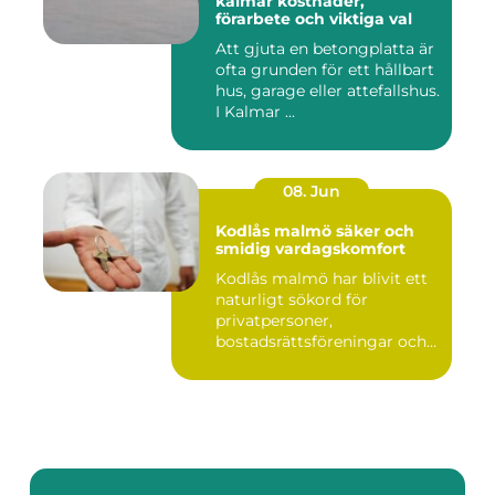
kalmar kostnader,
förarbete och viktiga val
Att gjuta en betongplatta är
ofta grunden för ett hållbart
hus, garage eller attefallshus.
I Kalmar ...
08. Jun
Kodlås malmö säker och
smidig vardagskomfort
Kodlås malmö har blivit ett
naturligt sökord för
privatpersoner,
bostadsrättsföreningar och
företag ...