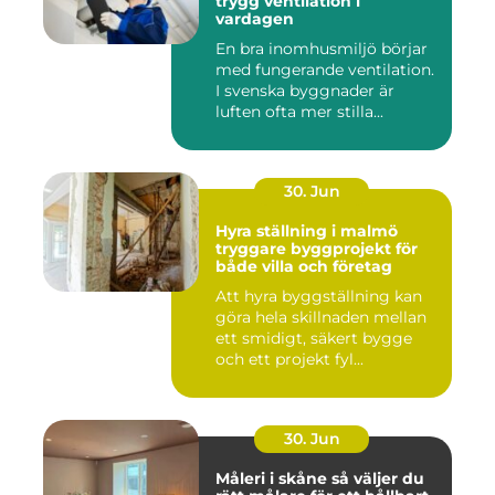
trygg ventilation i
vardagen
En bra inomhusmiljö börjar
med fungerande ventilation.
I svenska byggnader är
luften ofta mer stilla...
30. Jun
Hyra ställning i malmö
tryggare byggprojekt för
både villa och företag
Att hyra byggställning kan
göra hela skillnaden mellan
ett smidigt, säkert bygge
och ett projekt fyl...
30. Jun
Måleri i skåne så väljer du