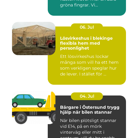
gröna fingrar. Vi...
06. Jul
Lösvirkeshus i blekinge
flexibla hem med
personlighet
Ett lösvirkeshus lockar
många som vill ha ett hem
som verkligen speglar hur
de lever. I stället för ...
04. Jul
Bärgare i Östersund trygg
hjälp när bilen stannar
När bilen plötsligt stannar
vid E14, på en mörk
vinterväg eller mitt i
centrum, vill du ha snabb