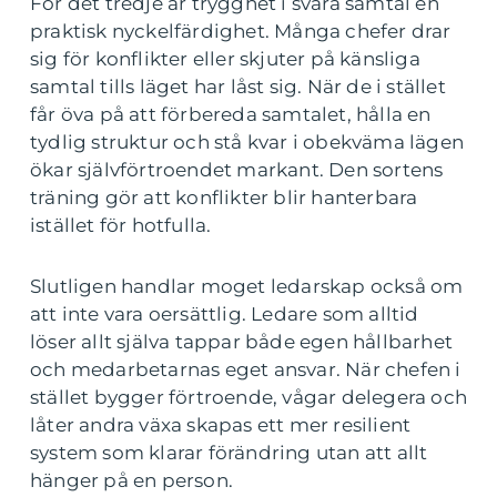
För det tredje är trygghet i svåra samtal en
praktisk nyckelfärdighet. Många chefer drar
sig för konflikter eller skjuter på känsliga
samtal tills läget har låst sig. När de i stället
får öva på att förbereda samtalet, hålla en
tydlig struktur och stå kvar i obekväma lägen
ökar självförtroendet markant. Den sortens
träning gör att konflikter blir hanterbara
istället för hotfulla.
Slutligen handlar moget ledarskap också om
att inte vara oersättlig. Ledare som alltid
löser allt själva tappar både egen hållbarhet
och medarbetarnas eget ansvar. När chefen i
stället bygger förtroende, vågar delegera och
låter andra växa skapas ett mer resilient
system som klarar förändring utan att allt
hänger på en person.