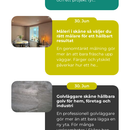
30. Jun
Måleri i skåne så väljer du
rätt målare för ett hållbart
resultat
En genomtänkt målning gör
mer än att bara fräscha upp
väggar. Färger och ytskikt
påverkar hur ett he...
30. Jun
Golvläggare skåne hållbara
golv för hem, företag och
industri
En professionell golvläggare
gör mer än att bara lägga en
ny yta. För många
verksamheter i Skåne han...