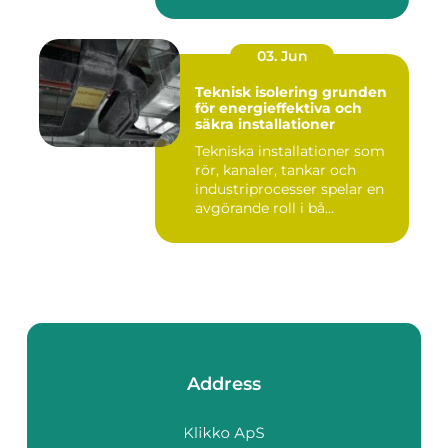
företag ...
03. Jun
Teknisk isolering grunden
för energieffektiva och
säkra installationer
Tekniska installationer som
rör, kanaler, tankar och
industriprocesser spelar en
avgörande roll i bå...
Address