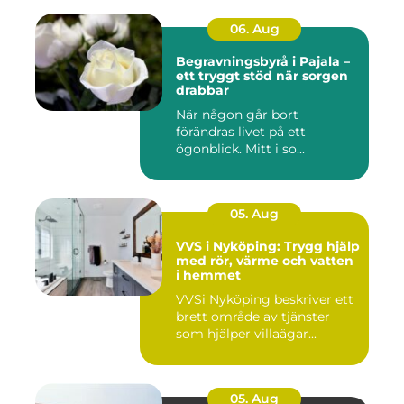
06. Aug
Begravningsbyrå i Pajala –
ett tryggt stöd när sorgen
drabbar
När någon går bort
förändras livet på ett
ögonblick. Mitt i so...
05. Aug
VVS i Nyköping: Trygg hjälp
med rör, värme och vatten
i hemmet
VVSi Nyköping beskriver ett
brett område av tjänster
som hjälper villaägar...
05. Aug