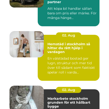
partner
Att köpa bil handlar sällan
bara om pris eller märke. För
många hänge...
02. Aug
Hemstäd i stockholm så
hittar du rätt hjälp i
vardagen
En välstädad bostad ger
lugn, struktur och mer tid
över till sådant som faktiskt
spelar roll i varda...
02. Aug
Markarbete stockholm
grunden för ett hållbart
bygge