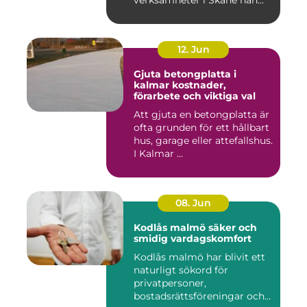
12. Jun
Gjuta betongplatta i
kalmar kostnader,
förarbete och viktiga val
Att gjuta en betongplatta är
ofta grunden för ett hållbart
hus, garage eller attefallshus.
I Kalmar ...
08. Jun
Kodlås malmö säker och
smidig vardagskomfort
Kodlås malmö har blivit ett
naturligt sökord för
privatpersoner,
bostadsrättsföreningar och