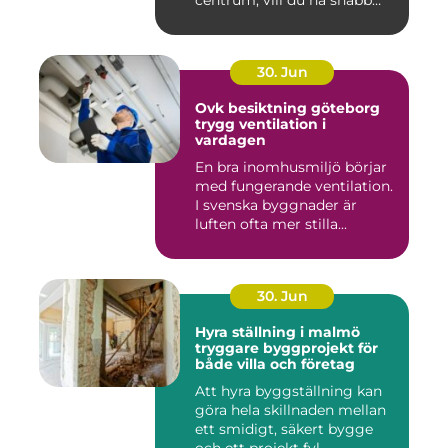
och...
30. Jun
Ovk besiktning göteborg
trygg ventilation i
vardagen
En bra inomhusmiljö börjar
med fungerande ventilation.
I svenska byggnader är
luften ofta mer stilla...
30. Jun
Hyra ställning i malmö
tryggare byggprojekt för
både villa och företag
Att hyra byggställning kan
göra hela skillnaden mellan
ett smidigt, säkert bygge
och ett projekt fyl...