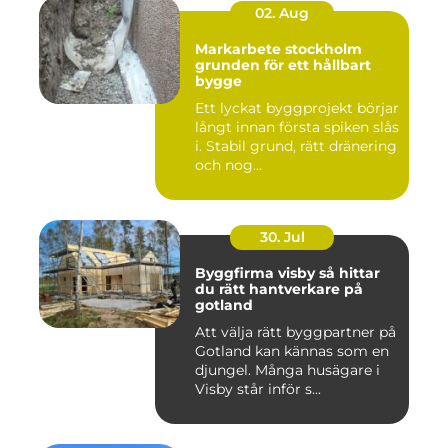
02. Aug
Markarbete stockholm
grunden för ett hållbart
bygge
Ett lyckat byggprojekt börjar
långt innan första spiken slås
i. Stabil grund, rätt dränering
och nog...
30. Jul
Byggfirma visby så hittar
du rätt hantverkare på
gotland
Att välja rätt byggpartner på
Gotland kan kännas som en
djungel. Många husägare i
Visby står inför s...