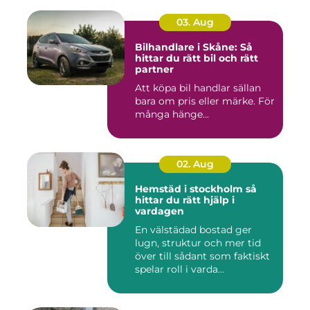
03. Aug
Bilhandlare i Skåne: Så
hittar du rätt bil och rätt
partner
Att köpa bil handlar sällan
bara om pris eller märke. För
många hänge...
02. Aug
Hemstäd i stockholm så
hittar du rätt hjälp i
vardagen
En välstädad bostad ger
lugn, struktur och mer tid
över till sådant som faktiskt
spelar roll i varda...