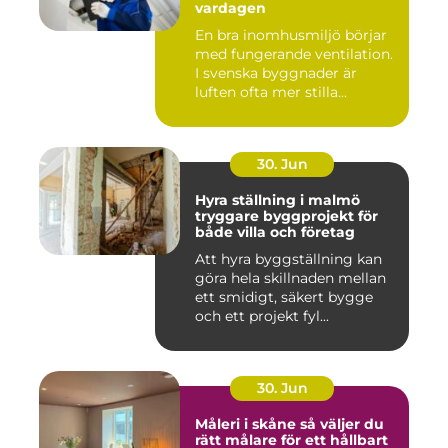
vardagen
En bra inomhusmiljö börjar
med fungerande ventilation.
I svenska byggnader är
luften ofta mer stilla...
30. Jun
Hyra ställning i malmö
tryggare byggprojekt för
både villa och företag
Att hyra byggställning kan
göra hela skillnaden mellan
ett smidigt, säkert bygge
och ett projekt fyl...
30. Jun
Måleri i skåne så väljer du
rätt målare för ett hållbart