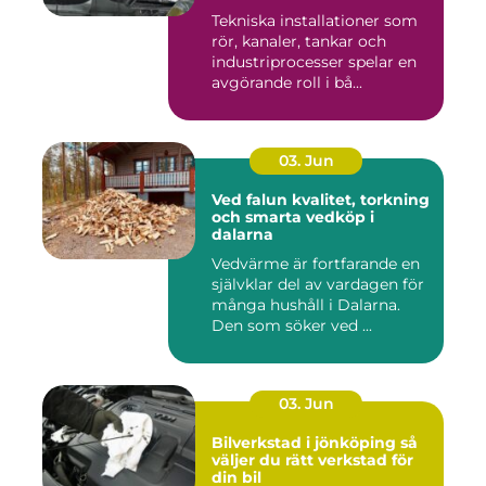
Tekniska installationer som
rör, kanaler, tankar och
industriprocesser spelar en
avgörande roll i bå...
03. Jun
Ved falun kvalitet, torkning
och smarta vedköp i
dalarna
Vedvärme är fortfarande en
självklar del av vardagen för
många hushåll i Dalarna.
Den som söker ved ...
03. Jun
Bilverkstad i jönköping så
väljer du rätt verkstad för
din bil