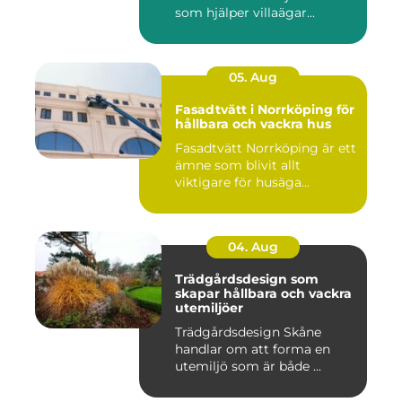
som hjälper villaägar...
05. Aug
Fasadtvätt i Norrköping för
hållbara och vackra hus
Fasadtvätt Norrköping är ett
ämne som blivit allt
viktigare för husäga...
04. Aug
Trädgårdsdesign som
skapar hållbara och vackra
utemiljöer
Trädgårdsdesign Skåne
handlar om att forma en
utemiljö som är både ...