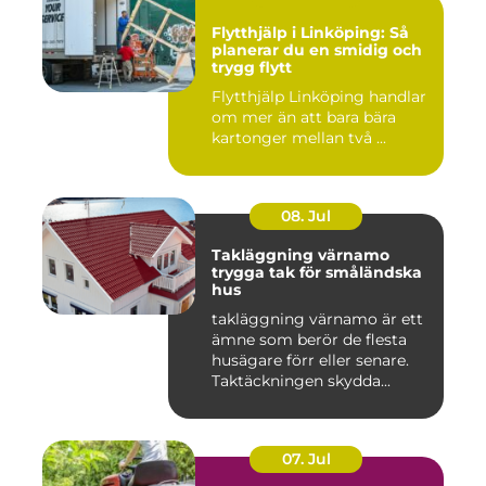
Flytthjälp i Linköping: Så
planerar du en smidig och
trygg flytt
Flytthjälp Linköping handlar
om mer än att bara bära
kartonger mellan två ...
08. Jul
Takläggning värnamo
trygga tak för småländska
hus
takläggning värnamo är ett
ämne som berör de flesta
husägare förr eller senare.
Taktäckningen skydda...
07. Jul