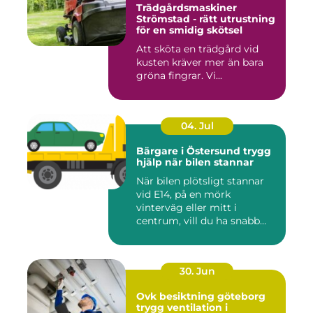
Trädgårdsmaskiner
Strömstad - rätt utrustning
för en smidig skötsel
Att sköta en trädgård vid
kusten kräver mer än bara
gröna fingrar. Vi...
04. Jul
Bärgare i Östersund trygg
hjälp när bilen stannar
När bilen plötsligt stannar
vid E14, på en mörk
vinterväg eller mitt i
centrum, vill du ha snabb
och...
30. Jun
Ovk besiktning göteborg
trygg ventilation i