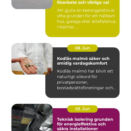
förarbete och viktiga val
Att gjuta en betongplatta är
ofta grunden för ett hållbart
hus, garage eller attefallshus.
I Kalmar ...
08. Jun
Kodlås malmö säker och
smidig vardagskomfort
Kodlås malmö har blivit ett
naturligt sökord för
privatpersoner,
bostadsrättsföreningar och
företag ...
03. Jun
Teknisk isolering grunden
för energieffektiva och
säkra installationer