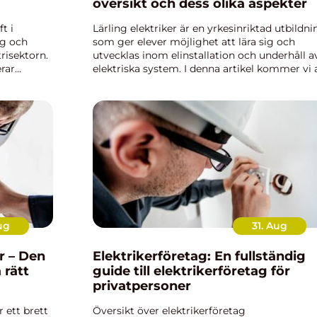
översikt och dess olika aspekter
t i
Lärling elektriker är en yrkesinriktad utbildni
ig och
som ger elever möjlighet att lära sig och
risektorn.
utvecklas inom elinstallation och underhåll a
rar
elektriska system. I denna artikel kommer vi 
 av
ge en fördjupande och högkvalitativ översikt
över lärling elek...
ug
31. Aug
r – Den
Elektrikerföretag: En fullständig
 rätt
guide till elektrikerföretag för
privatpersoner
r ett brett
Översikt över elektrikerföretag