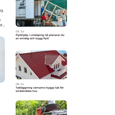
ng
v
att
09. Jul
Flytthjälp i Linköping: Så planerar du
en smidig och trygg flytt
08. Jul
Takläggning värnamo trygga tak för
småländska hus