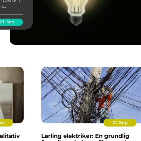
 teknik. I
en
lir
ktriker
01. Sep
ep
01. Sep
Lärling elektriker: En grundlig