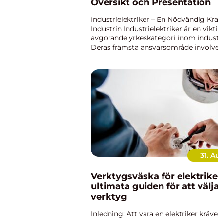
Översikt och Presentation
Industrielektriker – En Nödvändig Kraf
Industrin Industrielektriker är en vikt
avgörande yrkeskategori inom indust
Deras främsta ansvarsområde involve
installation, reparation och underhåll
elektriska system och utrustn...
31. A
Verktygsväska för elektrike
ultimata guiden för att välja
verktyg
Inledning: Att vara en elektriker kräve