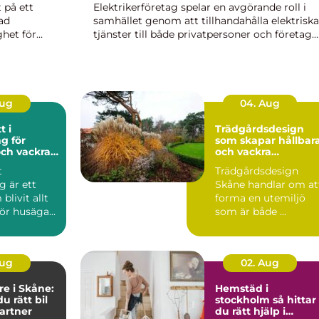
 på ett
Elektrikerföretag spelar en avgörande roll i
tad
samhället genom att tillhandahålla elektriska
ghet för
tjänster till både privatpersoner och företag.
 vi att ge
Dessa företag specialiserar sig på installation
reparation och underhåll av ele...
Aug
04. Aug
t i
Trädgårdsdesign
g för
som skapar hållbar
och vackra
och vackra
utemiljöer
t
Trädgårdsdesign
g är ett
Skåne handlar om at
livit allt
forma en utemiljö
ör husäga...
som är både ...
Aug
02. Aug
re i Skåne:
Hemstäd i
du rätt bil
stockholm så hittar
partner
du rätt hjälp i