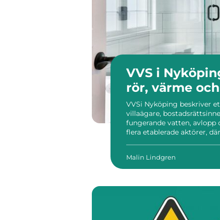
VVS i Nyköpin
rör, värme oc
VVSi Nyköping beskriver et
villaägare, bostadsrättsinn
fungerande vatten, avlopp 
flera etablerade aktörer, d
installation.se, som arbet...
Malin Lindgren