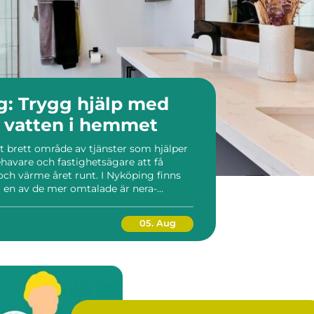
g: Trygg hjälp med
h vatten i hemmet
t brett område av tjänster som hjälper
ehavare och fastighetsägare att få
och värme året runt. I Nyköping finns
är en av de mer omtalade är nera-
05. Aug