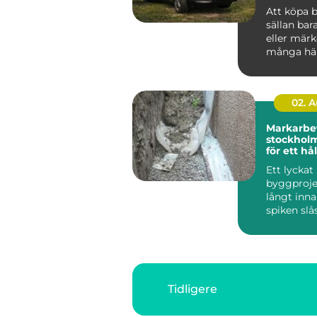
Att köpa b
sällan bar
eller märk
många hän
02. 
Markarbe
stockholm grund
för ett hå
bygge
Ett lyckat
byggproje
långt inna
spiken slås
grund, rät
och nog...
Tidligere