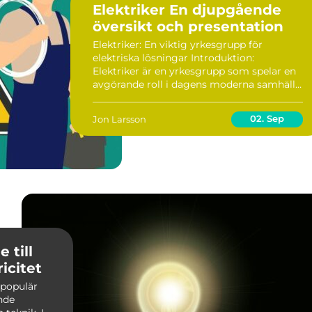
Elektriker En djupgående
översikt och presentation
Elektriker: En viktig yrkesgrupp för
elektriska lösningar Introduktion:
Elektriker är en yrkesgrupp som spelar en
avgörande roll i dagens moderna samhälle.
Deras expertis och kunskap om elektriska
system och installationer är avgörande för
02. Sep
Jon Larsson
att säkers...
 till
icitet
n populär
nde