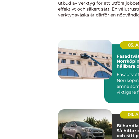
utbud av verktyg för att utföra jobbet
effektivt och säkert sätt. En välutrus
verktygsväska är därför en nödvändi
alla elektriker. I denna artikel kommer
en grundlig övers...
05. 
Fasadtvät
Norrköpin
hållbara 
hus
Fasadtvät
Norrköpin
ämne som b
viktigare f
03. 
Bilhandla
Så hittar 
och rätt 