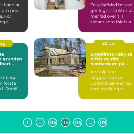
vardagen
il handlar
En välstädad bostad
a om pris
ger lugn, struktur o
e. För
mer tid över till
ge...
sådant som faktiskt
spelar roll i varda...
Aug
30. Jul
te
Byggfirma visby så
en
hittar du rätt
llbart
hantverkare på
gotland
Att välja rätt
kt börjar
byggpartner på
n första
Gotland kan kännas
 i. Stabil
som en djungel.
t dränering
Många husägare i
Visby står inför s...
1
…
113
114
115
…
119