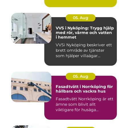
05. Aug
VVS i Nyköping: Trygg hjälp
med rör, värme och vatten
i hemmet
VVSi Nyköping beskriver ett
brett område av tjänster
som hjälper villaägar...
05. Aug
Fasadtvätt i Norrköping för
hållbara och vackra hus
Fasadtvätt Norrköping är ett
ämne som blivit allt
viktigare för husäga...