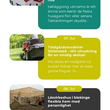
hus
takläggning värnamo är ett
ämne som berör de flesta
husägare förr eller senare.
Taktäckningen skydda...
07. Jul
Trädgårdsmaskiner
Strömstad - rätt utrustning
för en smidig skötsel
Att sköta en trädgård vid
kusten kräver mer än bara
gröna fingrar. Vi...
06. Jul
Lösvirkeshus i blekinge
flexibla hem med
personlighet