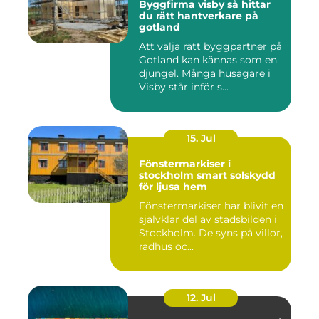
Byggfirma visby så hittar
du rätt hantverkare på
gotland
Att välja rätt byggpartner på
Gotland kan kännas som en
djungel. Många husägare i
Visby står inför s...
15. Jul
Fönstermarkiser i
stockholm smart solskydd
för ljusa hem
Fönstermarkiser har blivit en
självklar del av stadsbilden i
Stockholm. De syns på villor,
radhus oc...
12. Jul