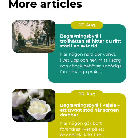
More articles
07. Aug
Begravningsbyrå i
trollhättan så hittar du rätt
stöd i en svår tid
När någon nära dör vänds
livet upp och ner. Mitt i sorg
och chock behöver anhöriga
fatta många prakt...
06. Aug
Begravningsbyrå i Pajala –
ett tryggt stöd när sorgen
drabbar
När någon går bort
förändras livet på ett
ögonblick. Mitt i so...