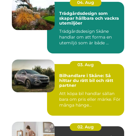
04. Aug
Trädgårdsdesign som
skapar hållbara och vackra
utemiljöer
Trädgårdsdesign Skåne
handlar om att forma en
utemiljö som är både ...
03. Aug
Bilhandlare i Skåne: Så
hittar du rätt bil och rätt
partner
Att köpa bil handlar sällan
bara om pris eller märke. För
många hänge...
02. Aug