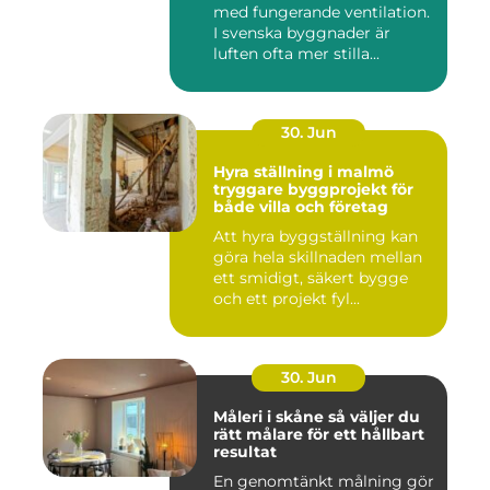
med fungerande ventilation.
I svenska byggnader är
luften ofta mer stilla...
30. Jun
Hyra ställning i malmö
tryggare byggprojekt för
både villa och företag
Att hyra byggställning kan
göra hela skillnaden mellan
ett smidigt, säkert bygge
och ett projekt fyl...
30. Jun
Måleri i skåne så väljer du
rätt målare för ett hållbart
resultat
En genomtänkt målning gör