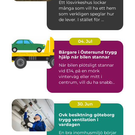
Ett lösvirkeshus lockar
många som vill ha ett hem
som verkligen speglar hur
de lever. I stället för ...
04. Jul
Bärgare i Östersund trygg
hjälp när bilen stannar
När bilen plötsligt stannar
vid E14, på en mörk
vinterväg eller mitt i
centrum, vill du ha snabb
och...
30. Jun
Ovk besiktning göteborg
trygg ventilation i
vardagen
En bra inomhusmiljö börjar