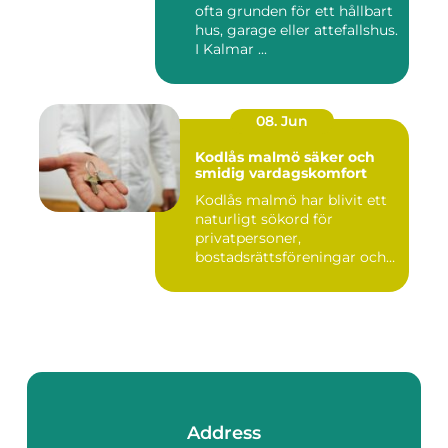
ofta grunden för ett hållbart
hus, garage eller attefallshus.
I Kalmar ...
08. Jun
Kodlås malmö säker och
smidig vardagskomfort
Kodlås malmö har blivit ett
naturligt sökord för
privatpersoner,
bostadsrättsföreningar och
företag ...
Address