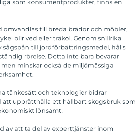
ängliga som konsumentprodukter, finns en
d omvandlas till breda brädor och möbler,
scykel blir ved eller träkol. Genom snillrika
 sågspån till jordförbättringsmedel, hålls
ständig rörelse. Detta inte bara bevarar
, men minskar också de miljömässiga
verksamhet.
a tänkesätt och teknologier bidrar
l att upprätthålla ett hållbart skogsbruk so
 ekonomiskt lönsamt.
d av att ta del av experttjänster inom