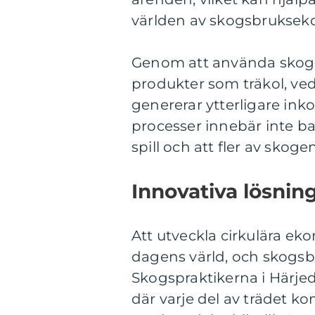
världen av skogsbruksek
Genom att använda skogens
produkter som träkol, ved
genererar ytterligare ink
processer innebär inte b
spill och att fler av skog
Innovativa lösnin
Att utveckla cirkulära ekon
dagens värld, och skogsb
Skogspraktikerna i Härjed
där varje del av trädet komm