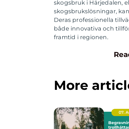
skogsbruk i Härjedalen, el
skogsbrukslösningar, ka
Deras professionella til
både innovativa och tillfö
framtid i regionen.
Rea
More articl
07. 
Begravnin
trollhättan så hit