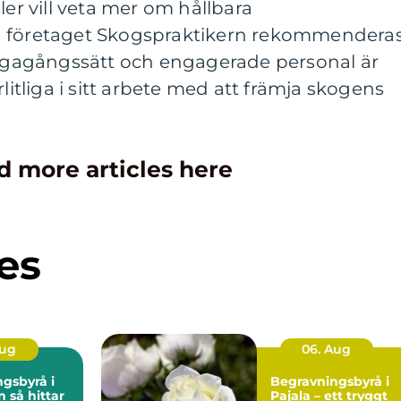
ler vill veta mer om hållbara
n företaget Skogspraktikern rekommenderas
lvägagångssätt och engagerade personal är
rlitliga i sitt arbete med att främja skogens
d more articles here
es
Aug
06. Aug
gsbyrå i
Begravningsbyrå i
tar
Pajala – ett tryggt