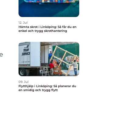
12. Jul
Hämta skrot i Linköping: Så får du en
enkel och trygg skrothantering
re
09. Jul
Flytthjälp i Linköping: Så planerar du
en smidig och trygg flytt