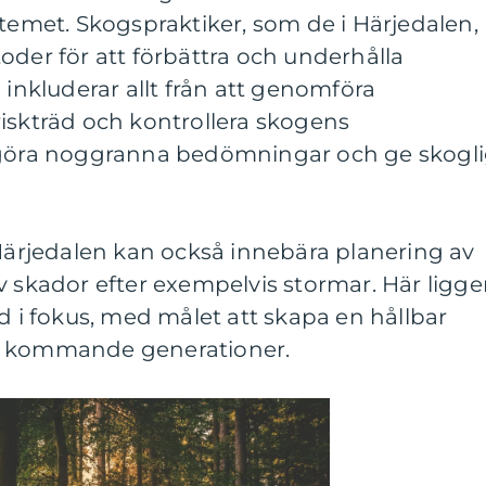
stemet. Skogspraktiker, som de i Härjedalen,
oder för att förbättra och underhålla
 inkluderar allt från att genomföra
iskträd och kontrollera skogens
t göra noggranna bedömningar och ge skogl
 Härjedalen kan också innebära planering av
v skador efter exempelvis stormar. Här ligge
id i fokus, med målet att skapa en hållbar
v kommande generationer.