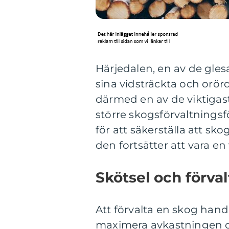
Härjedalen, en av de gles
sina vidsträckta och or
därmed en av de viktigas
större skogsförvaltnings
för att säkerställa att sk
den fortsätter att vara en
Skötsel och förva
Att förvalta en skog handl
maximera avkastningen o