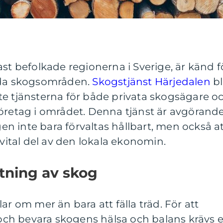
ast befolkade regionerna i Sverige, är känd f
örda skogsområden.
Skogstjänst Härjedalen
bl
te tjänsterna för både privata skogsägare o
företag i området. Denna tjänst är avgörand
ogen inte bara förvaltas hållbart, men också a
 vital del av den lokala ekonomin.
ltning av skog
ar om mer än bara att fälla träd. För att
ch bevara skogens hälsa och balans krävs 