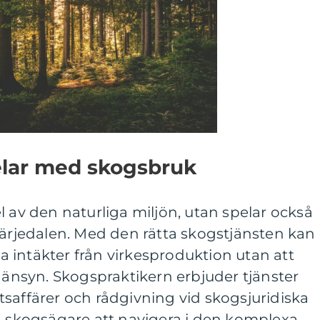
lar med skogsbruk
l av den naturliga miljön, utan spelar också
Härjedalen. Med den rätta skogstjänsten kan
 intäkter från virkesproduktion utan att
nsyn. Skogspraktikern erbjuder tjänster
saffärer och rådgivning vid skogsjuridiska
a skogsägare att navigera i den komplexa