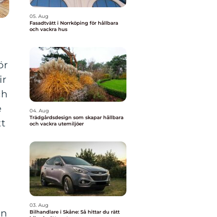
05. Aug
Fasadtvätt i Norrköping för hållbara
och vackra hus
ör
ir
ch
e
04. Aug
Trädgårdsdesign som skapar hållbara
tt
och vackra utemiljöer
03. Aug
en
Bilhandlare i Skåne: Så hittar du rätt