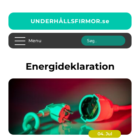
UNDERHÅLLSFIRMOR.
se
Menu
energideklaration
04. Jul