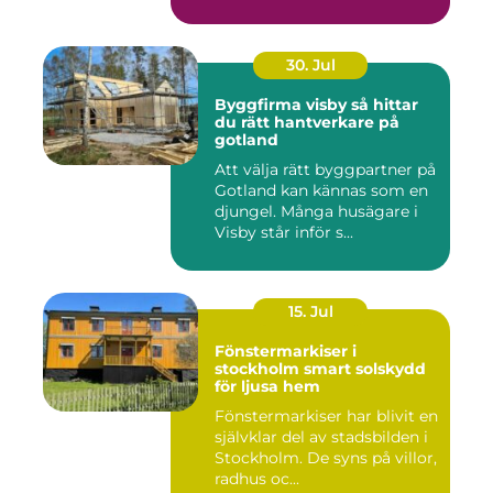
30. Jul
Byggfirma visby så hittar
du rätt hantverkare på
gotland
Att välja rätt byggpartner på
Gotland kan kännas som en
djungel. Många husägare i
Visby står inför s...
15. Jul
Fönstermarkiser i
stockholm smart solskydd
för ljusa hem
Fönstermarkiser har blivit en
självklar del av stadsbilden i
Stockholm. De syns på villor,
radhus oc...