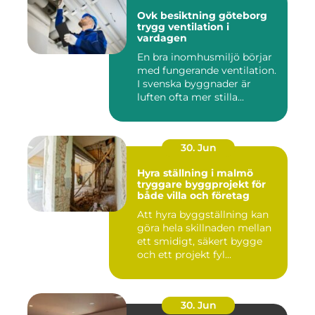
Ovk besiktning göteborg
trygg ventilation i
vardagen
En bra inomhusmiljö börjar
med fungerande ventilation.
I svenska byggnader är
luften ofta mer stilla...
30. Jun
Hyra ställning i malmö
tryggare byggprojekt för
både villa och företag
Att hyra byggställning kan
göra hela skillnaden mellan
ett smidigt, säkert bygge
och ett projekt fyl...
30. Jun