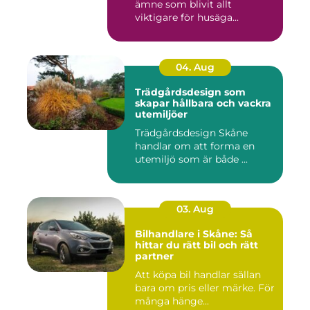
ämne som blivit allt
viktigare för husäga...
04. Aug
Trädgårdsdesign som
skapar hållbara och vackra
utemiljöer
Trädgårdsdesign Skåne
handlar om att forma en
utemiljö som är både ...
03. Aug
Bilhandlare i Skåne: Så
hittar du rätt bil och rätt
partner
Att köpa bil handlar sällan
bara om pris eller märke. För
många hänge...