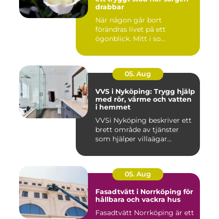
drabbar
När någon går bort
förändras livet på ett
ögonblick. Mitt i so...
05. Aug
VVS i Nyköping: Trygg hjälp
med rör, värme och vatten
i hemmet
VVSi Nyköping beskriver ett
brett område av tjänster
som hjälper villaägar...
05. Aug
Fasadtvätt i Norrköping för
hållbara och vackra hus
Fasadtvätt Norrköping är ett