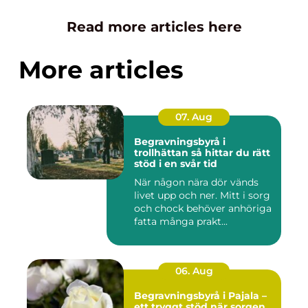
Read more articles here
More articles
07. Aug
Begravningsbyrå i
trollhättan så hittar du rätt
stöd i en svår tid
När någon nära dör vänds
livet upp och ner. Mitt i sorg
och chock behöver anhöriga
fatta många prakt...
06. Aug
Begravningsbyrå i Pajala –
ett tryggt stöd när sorgen