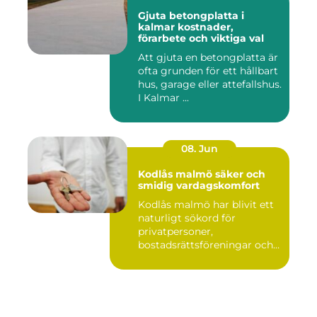
Gjuta betongplatta i
kalmar kostnader,
förarbete och viktiga val
Att gjuta en betongplatta är
ofta grunden för ett hållbart
hus, garage eller attefallshus.
I Kalmar ...
08. Jun
Kodlås malmö säker och
smidig vardagskomfort
Kodlås malmö har blivit ett
naturligt sökord för
privatpersoner,
bostadsrättsföreningar och
företag ...