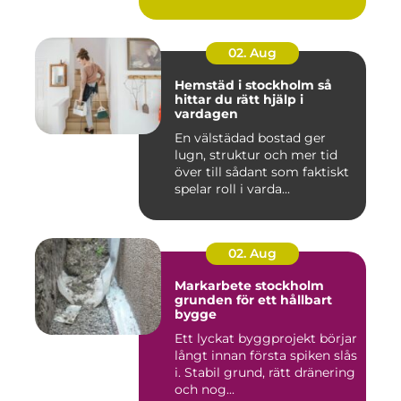
02. Aug
Hemstäd i stockholm så
hittar du rätt hjälp i
vardagen
En välstädad bostad ger
lugn, struktur och mer tid
över till sådant som faktiskt
spelar roll i varda...
02. Aug
Markarbete stockholm
grunden för ett hållbart
bygge
Ett lyckat byggprojekt börjar
långt innan första spiken slås
i. Stabil grund, rätt dränering
och nog...