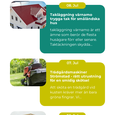
08. Jul
Takläggning värnamo
trygga tak för småländska
hus
takläggning värnamo är ett
ämne som berör de flesta
husägare förr eller senare.
Taktäckningen skydda...
07. Jul
Trädgårdsmaskiner
Strömstad - rätt utrustning
för en smidig skötsel
Att sköta en trädgård vid
kusten kräver mer än bara
gröna fingrar. Vi...