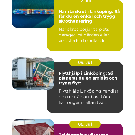
12. Jul
Hämta skrot i Linköping: Så
får du en enkel och trygg
skrothantering
När skrot börjar ta plats i
garaget, på gården eller i
verkstaden handlar det ...
09. Jul
Flytthjälp i Linköping: Så
planerar du en smidig och
trygg flytt
Flytthjälp Linköping handlar
om mer än att bara bära
kartonger mellan två ...
08. Jul