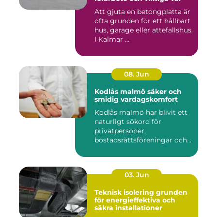
Att gjuta en betongplatta är
ofta grunden för ett hållbart
hus, garage eller attefallshus.
I Kalmar ...
08. Jun
Kodlås malmö säker och
smidig vardagskomfort
Kodlås malmö har blivit ett
naturligt sökord för
privatpersoner,
bostadsrättsföreningar och
företag ...
03. Jun
Teknisk isolering grunden
för energieffektiva och
säkra installationer