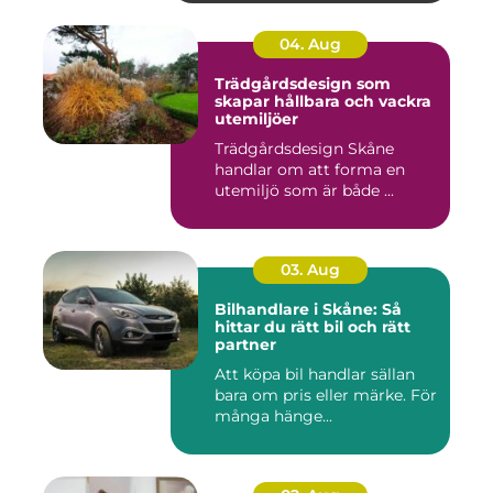
04. Aug
Trädgårdsdesign som
skapar hållbara och vackra
utemiljöer
Trädgårdsdesign Skåne
handlar om att forma en
utemiljö som är både ...
03. Aug
Bilhandlare i Skåne: Så
hittar du rätt bil och rätt
partner
Att köpa bil handlar sällan
bara om pris eller märke. För
många hänge...