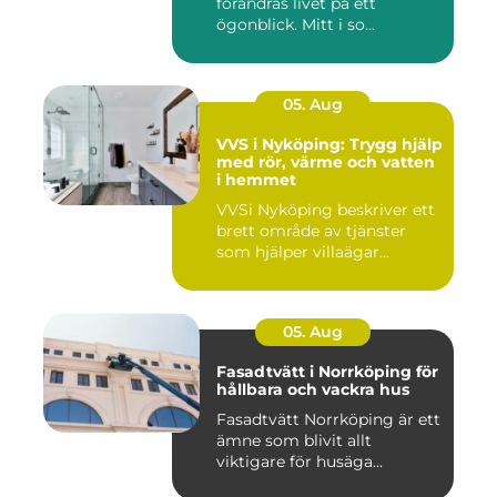
förändras livet på ett
ögonblick. Mitt i so...
05. Aug
VVS i Nyköping: Trygg hjälp
med rör, värme och vatten
i hemmet
VVSi Nyköping beskriver ett
brett område av tjänster
som hjälper villaägar...
05. Aug
Fasadtvätt i Norrköping för
hållbara och vackra hus
Fasadtvätt Norrköping är ett
ämne som blivit allt
viktigare för husäga...