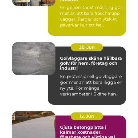
En genomtänkt målning gör
mer än att bara fräscha upp
väggar. Färger och ytskikt
påverkar hur ett he...
30. Jun
Golvläggare skåne hållbara
golv för hem, företag och
industri
En professionell golvläggare
gör mer än att bara lägga en
ny yta. För många
verksamheter i Skåne han...
12. Jun
Gjuta betongplatta i
kalmar kostnader,
förarbete och viktiga val