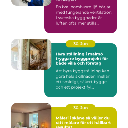
En bra inomhusmiljö börjar
med fungerande ventilation.
I svenska byggnader är
luften ofta mer stilla...
30. Jun
Hyra ställning i malmö
tryggare byggprojekt för
både villa och företag
Att hyra byggställning kan
göra hela skillnaden mellan
ett smidigt, säkert bygge
och ett projekt fyl...
30. Jun
Måleri i skåne så väljer du
rätt målare för ett hållbart
resultat