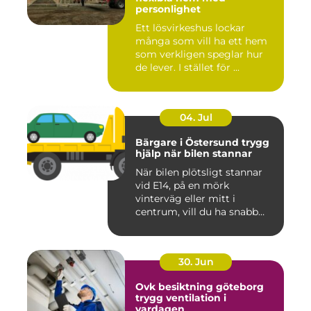
personlighet
Ett lösvirkeshus lockar
många som vill ha ett hem
som verkligen speglar hur
de lever. I stället för ...
04. Jul
Bärgare i Östersund trygg
hjälp när bilen stannar
När bilen plötsligt stannar
vid E14, på en mörk
vinterväg eller mitt i
centrum, vill du ha snabb
och...
30. Jun
Ovk besiktning göteborg
trygg ventilation i
vardagen