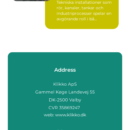
Tekniska installationer som
rör, kanaler, tankar och
industriprocesser spelar en
avgörande roll i bå...
Address
web:
www.klikko.dk