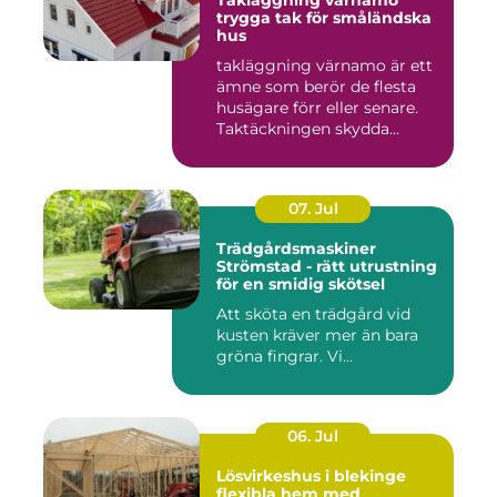
Takläggning värnamo
trygga tak för småländska
hus
takläggning värnamo är ett
ämne som berör de flesta
husägare förr eller senare.
Taktäckningen skydda...
07. Jul
Trädgårdsmaskiner
Strömstad - rätt utrustning
för en smidig skötsel
Att sköta en trädgård vid
kusten kräver mer än bara
gröna fingrar. Vi...
06. Jul
Lösvirkeshus i blekinge
flexibla hem med