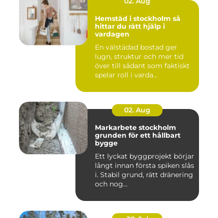
02. Aug
Hemstäd i stockholm så
hittar du rätt hjälp i
vardagen
En välstädad bostad ger
lugn, struktur och mer tid
över till sådant som faktiskt
spelar roll i varda...
02. Aug
Markarbete stockholm
grunden för ett hållbart
bygge
Ett lyckat byggprojekt börjar
långt innan första spiken slås
i. Stabil grund, rätt dränering
och nog...