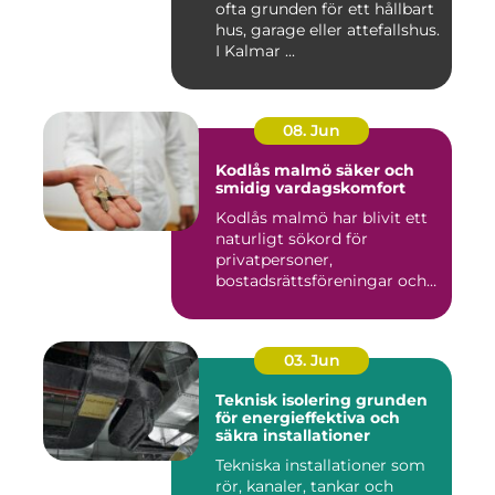
ofta grunden för ett hållbart
hus, garage eller attefallshus.
I Kalmar ...
08. Jun
Kodlås malmö säker och
smidig vardagskomfort
Kodlås malmö har blivit ett
naturligt sökord för
privatpersoner,
bostadsrättsföreningar och
företag ...
03. Jun
Teknisk isolering grunden
för energieffektiva och
säkra installationer
Tekniska installationer som
rör, kanaler, tankar och