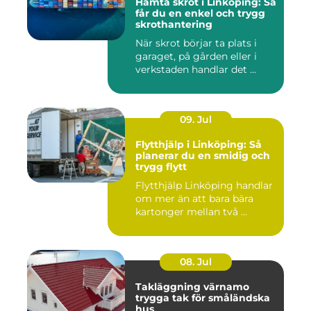
Hämta skrot i Linköping: Så
får du en enkel och trygg
skrothantering
När skrot börjar ta plats i
garaget, på gården eller i
verkstaden handlar det ...
09. Jul
Flytthjälp i Linköping: Så
planerar du en smidig och
trygg flytt
Flytthjälp Linköping handlar
om mer än att bara bära
kartonger mellan två ...
08. Jul
Takläggning värnamo
trygga tak för småländska
hus