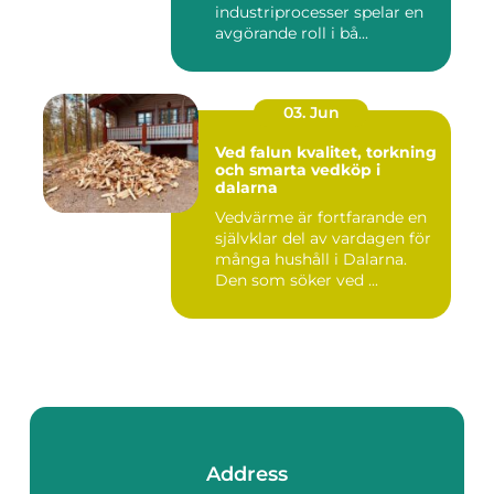
industriprocesser spelar en
avgörande roll i bå...
03. Jun
Ved falun kvalitet, torkning
och smarta vedköp i
dalarna
Vedvärme är fortfarande en
självklar del av vardagen för
många hushåll i Dalarna.
Den som söker ved ...
Address