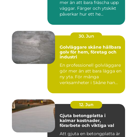
mer än att bara fräscha upp
väggar. Färger och ytskikt
påverkar hur ett he...
30. Jun
Golvläggare skåne hållbara
golv för hem, företag och
industri
En professionell golvläggare
gör mer än att bara lägga en
ny yta. För många
verksamheter i Skåne han...
12. Jun
Gjuta betongplatta i
kalmar kostnader,
förarbete och viktiga val
Att gjuta en betongplatta är