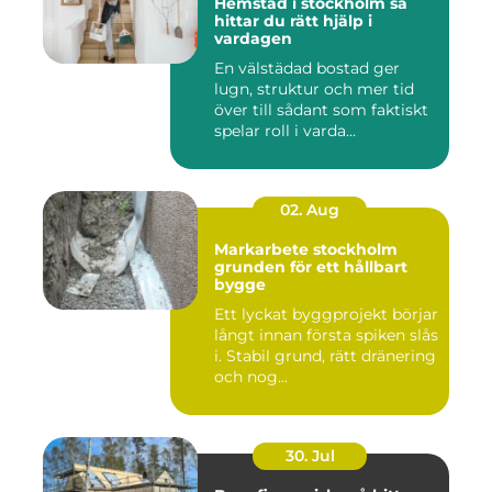
Hemstäd i stockholm så
hittar du rätt hjälp i
vardagen
En välstädad bostad ger
lugn, struktur och mer tid
över till sådant som faktiskt
spelar roll i varda...
02. Aug
Markarbete stockholm
grunden för ett hållbart
bygge
Ett lyckat byggprojekt börjar
långt innan första spiken slås
i. Stabil grund, rätt dränering
och nog...
30. Jul