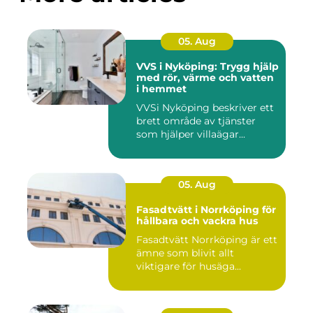
05. Aug
VVS i Nyköping: Trygg hjälp
med rör, värme och vatten
i hemmet
VVSi Nyköping beskriver ett
brett område av tjänster
som hjälper villaägar...
05. Aug
Fasadtvätt i Norrköping för
hållbara och vackra hus
Fasadtvätt Norrköping är ett
ämne som blivit allt
viktigare för husäga...