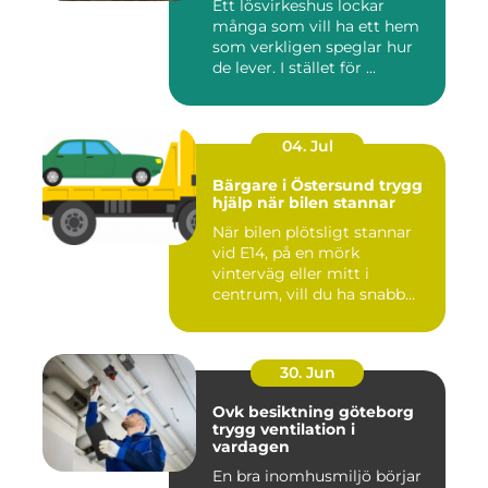
Ett lösvirkeshus lockar
många som vill ha ett hem
som verkligen speglar hur
de lever. I stället för ...
04. Jul
Bärgare i Östersund trygg
hjälp när bilen stannar
När bilen plötsligt stannar
vid E14, på en mörk
vinterväg eller mitt i
centrum, vill du ha snabb
och...
30. Jun
Ovk besiktning göteborg
trygg ventilation i
vardagen
En bra inomhusmiljö börjar