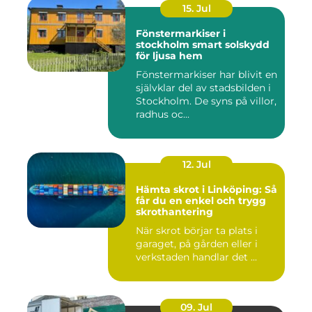
15. Jul
Fönstermarkiser i
stockholm smart solskydd
för ljusa hem
Fönstermarkiser har blivit en
självklar del av stadsbilden i
Stockholm. De syns på villor,
radhus oc...
12. Jul
Hämta skrot i Linköping: Så
får du en enkel och trygg
skrothantering
När skrot börjar ta plats i
garaget, på gården eller i
verkstaden handlar det ...
09. Jul