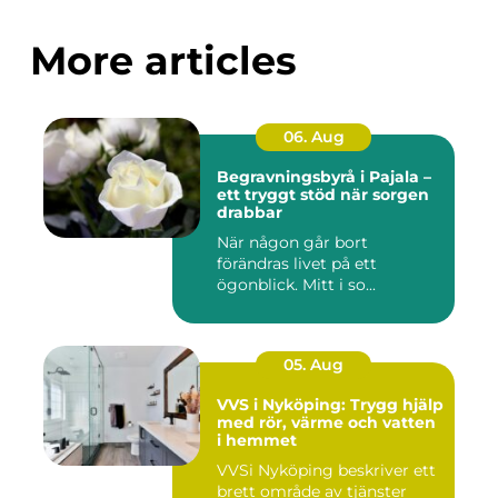
More articles
06. Aug
Begravningsbyrå i Pajala –
ett tryggt stöd när sorgen
drabbar
När någon går bort
förändras livet på ett
ögonblick. Mitt i so...
05. Aug
VVS i Nyköping: Trygg hjälp
med rör, värme och vatten
i hemmet
VVSi Nyköping beskriver ett
brett område av tjänster