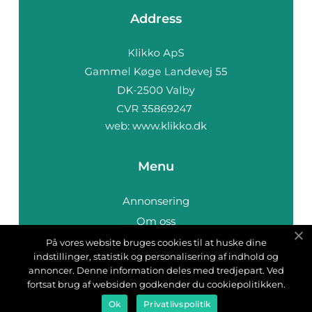
Address
web:
www.klikko.dk
Menu
Annonsering
Om oss
Cookies
På vores website bruges cookies til at huske dine
indstillinger, statistik og personalisering af indhold og
Kontakta oss
annoncer. Denne information deles med tredjepart. Ved
Sitemap
fortsat brug af websiden godkender du cookiepolitikken.
Ok
Privatlivspolitik