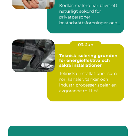
Kodlås malmö har blivit ett
naturligt sökord för
privatpersoner,
bostadsrättsföreningar och
företag ...
03. Jun
Teknisk isolering grunden
för energieffektiva och
säkra installationer
Tekniska installationer som
rör, kanaler, tankar och
industriprocesser spelar en
avgörande roll i bå...