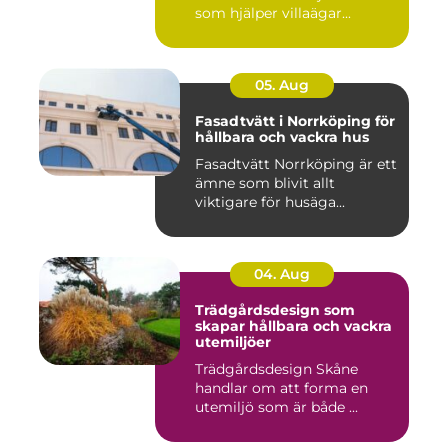
som hjälper villaägar...
05. Aug
Fasadtvätt i Norrköping för
hållbara och vackra hus
Fasadtvätt Norrköping är ett
ämne som blivit allt
viktigare för husäga...
04. Aug
Trädgårdsdesign som
skapar hållbara och vackra
utemiljöer
Trädgårdsdesign Skåne
handlar om att forma en
utemiljö som är både ...