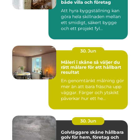
både villa och företag
Att hyra byggställning kan
göra hela skillnaden mellan
ett smidigt, säkert bygge
och ett projekt fyl...
30. Jun
Måleri i skåne så väljer du
rätt målare för ett hållbart
resultat
En genomtänkt målning gör
mer än att bara fräscha upp
väggar. Färger och ytskikt
påverkar hur ett he...
30. Jun
Golvläggare skåne hållbara
golv för hem, företag och