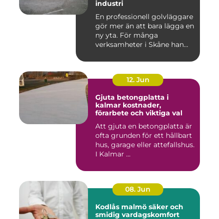
industri
En professionell golvläggare
gör mer än att bara lägga en
ny yta. För många
verksamheter i Skåne han...
12. Jun
Gjuta betongplatta i
kalmar kostnader,
förarbete och viktiga val
Att gjuta en betongplatta är
ofta grunden för ett hållbart
hus, garage eller attefallshus.
I Kalmar ...
08. Jun
Kodlås malmö säker och
smidig vardagskomfort