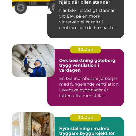
hjälp när bilen stannar
När bilen plötsligt stannar
vid E14, på en mörk
vinterväg eller mitt i
centrum, vill du ha snabb
och...
30. Jun
Ovk besiktning göteborg
trygg ventilation i
vardagen
En bra inomhusmiljö börjar
med fungerande ventilation.
I svenska byggnader är
luften ofta mer stilla...
30. Jun
Hyra ställning i malmö
tryggare byggprojekt för