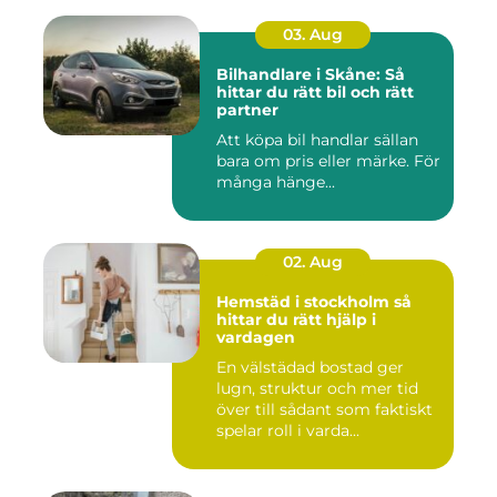
03. Aug
Bilhandlare i Skåne: Så
hittar du rätt bil och rätt
partner
Att köpa bil handlar sällan
bara om pris eller märke. För
många hänge...
02. Aug
Hemstäd i stockholm så
hittar du rätt hjälp i
vardagen
En välstädad bostad ger
lugn, struktur och mer tid
över till sådant som faktiskt
spelar roll i varda...