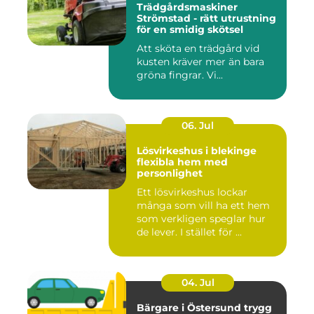
Trädgårdsmaskiner
Strömstad - rätt utrustning
för en smidig skötsel
Att sköta en trädgård vid
kusten kräver mer än bara
gröna fingrar. Vi...
06. Jul
Lösvirkeshus i blekinge
flexibla hem med
personlighet
Ett lösvirkeshus lockar
många som vill ha ett hem
som verkligen speglar hur
de lever. I stället för ...
04. Jul
Bärgare i Östersund trygg