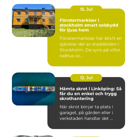
15. Jul
Fönstermarkiser i
stockholm smart solskydd
för ljusa hem
Fönstermarkiser har blivit en
självklar del av stadsbilden i
Stockholm. De syns på villor,
radhus oc...
12. Jul
Hämta skrot i Linköping: Så
får du en enkel och trygg
skrothantering
När skrot börjar ta plats i
garaget, på gården eller i
verkstaden handlar det ...