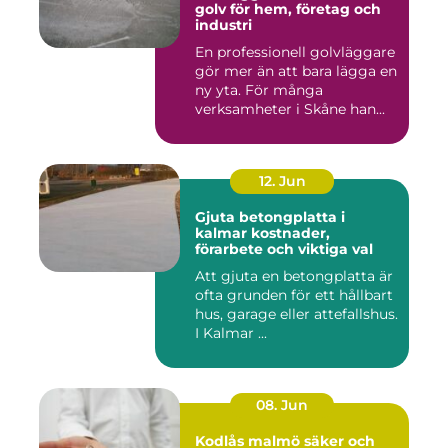
golv för hem, företag och
industri
En professionell golvläggare
gör mer än att bara lägga en
ny yta. För många
verksamheter i Skåne han...
12. Jun
Gjuta betongplatta i
kalmar kostnader,
förarbete och viktiga val
Att gjuta en betongplatta är
ofta grunden för ett hållbart
hus, garage eller attefallshus.
I Kalmar ...
08. Jun
Kodlås malmö säker och