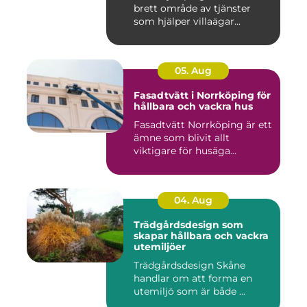
brett område av tjänster
som hjälper villaägar...
05. Aug
Fasadtvätt i Norrköping för
hållbara och vackra hus
Fasadtvätt Norrköping är ett
ämne som blivit allt
viktigare för husäga...
04. Aug
Trädgårdsdesign som
skapar hållbara och vackra
utemiljöer
Trädgårdsdesign Skåne
handlar om att forma en
utemiljö som är både ...