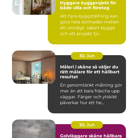
tryggare byggprojekt för
både villa och företag
Att hyra byggställning kan
göra hela skillnaden mellan
ett smidigt, säkert bygge
och ett projekt fyl...
30. Jun
Måleri i skåne så väljer du
rätt målare för ett hållbart
resultat
En genomtänkt målning gör
mer än att bara fräscha upp
väggar. Färger och ytskikt
påverkar hur ett he...
30. Jun
Golvläggare skåne hållbara