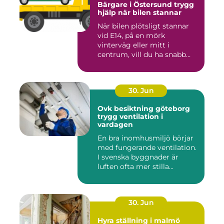
Bärgare i Östersund trygg
hjälp när bilen stannar
När bilen plötsligt stannar
vid E14, på en mörk
vinterväg eller mitt i
centrum, vill du ha snabb
och...
30. Jun
Ovk besiktning göteborg
trygg ventilation i
vardagen
En bra inomhusmiljö börjar
med fungerande ventilation.
I svenska byggnader är
luften ofta mer stilla...
30. Jun
Hyra ställning i malmö