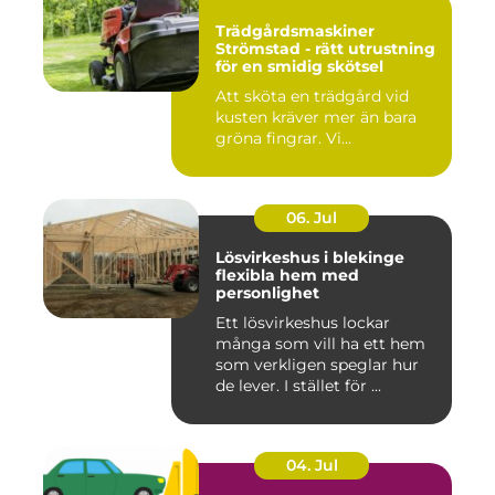
Trädgårdsmaskiner
Strömstad - rätt utrustning
för en smidig skötsel
Att sköta en trädgård vid
kusten kräver mer än bara
gröna fingrar. Vi...
06. Jul
Lösvirkeshus i blekinge
flexibla hem med
personlighet
Ett lösvirkeshus lockar
många som vill ha ett hem
som verkligen speglar hur
de lever. I stället för ...
04. Jul