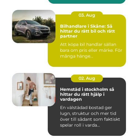
03. Aug
Bilhandlare i Skåne: Så
hittar du rätt bil och rätt
partner
Att köpa bil handlar sällan
bara om pris eller märke. För
många hänge...
02. Aug
Hemstäd i stockholm så
hittar du rätt hjälp i
vardagen
En välstädad bostad ger
lugn, struktur och mer tid
över till sådant som faktiskt
spelar roll i varda...