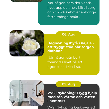
När någon nära dör vänds
livet upp och ner. Mitt i sorg
och chock behöver anhöriga
fatta många prakt...
06. Aug
Begravningsbyrå i Pajala –
ett tryggt stöd när sorgen
drabbar
När någon går bort
förändras livet på ett
ögonblick. Mitt i so...
05. Aug
VVS i Nyköping: Trygg hjälp
med rör, värme och vatten
i hemmet
VVSi Nyköping beskriver ett