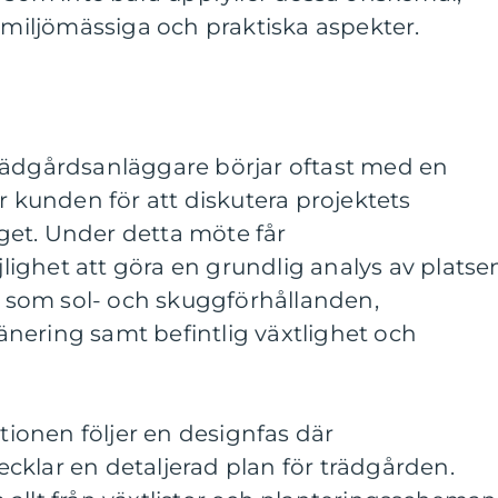
l miljömässiga och praktiska aspekter.
rädgårdsanläggare börjar oftast med en
r kunden för att diskutera projektets
et. Under detta möte får
ghet att göra en grundlig analys av platse
er som sol- och skuggförhållanden,
nering samt befintlig växtlighet och
ationen följer en designfas där
cklar en detaljerad plan för trädgården.