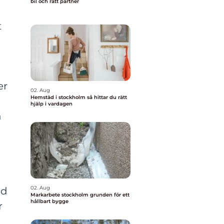
bil och rätt partner
t
t
er
02. Aug
Hemstäd i stockholm så hittar du rätt
hjälp i vardagen
h
02. Aug
ld
Markarbete stockholm grunden för ett
hållbart bygge
r