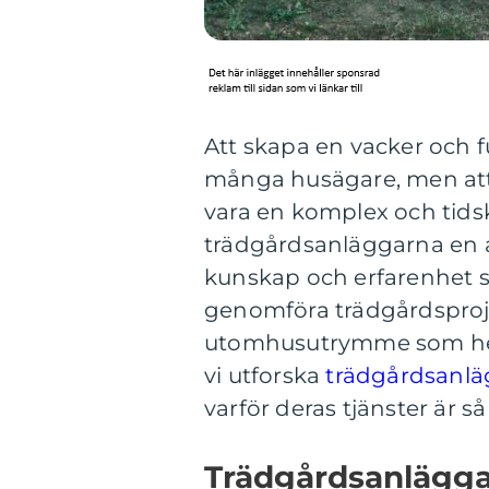
Att skapa en vacker och f
många husägare, men att
vara en komplex och tids
trädgårdsanläggarna en a
kunskap och erfarenhet s
genomföra trädgårdsproje
utomhusutrymme som helst
vi utforska
trädgårdsanlä
varför deras tjänster är så
Trädgårdsanlägga