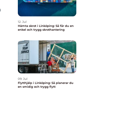
m
12. Jul
Hämta skrot i Linköping: Så får du en
enkel och trygg skrothantering
09. Jul
Flytthjälp i Linköping: Så planerar du
en smidig och trygg flytt