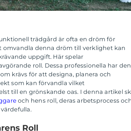
unktionell trädgård är ofta en dröm för
 omvandla denna dröm till verklighet kan
krävande uppgift. Här spelar
vgörande roll. Dessa professionella har de
om krävs för att designa, planera och
kt som kan förvandla vilket
 till en grönskande oas. I denna artikel s
ggare
och hens roll, deras arbetsprocess oc
 värdefulla.
rens Roll