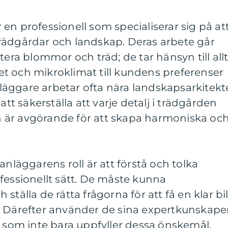
en professionell som specialiserar sig på at
rädgårdar och landskap. Deras arbete går
tera blommor och träd; de tar hänsyn till all
t och mikroklimat till kundens preferenser
äggare arbetar ofta nära landskapsarkitekt
att säkerställa att varje detalj i trädgården
 är avgörande för att skapa harmoniska oc
anläggarens roll är att förstå och tolka
fessionellt sätt. De måste kunna
ställa de rätta frågorna för att få en klar bi
. Därefter använder de sina expertkunskape
n som inte bara uppfyller dessa önskemål,