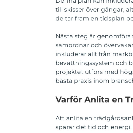
Denna plan kan inkludera 
till skisser över gångar, 
de tar fram en tidsplan o
Nästa steg är genomföra
samordnar och övervakar a
inkluderar allt från markb
bevattningssystem och bel
projektet utförs med högs
bästa praxis inom bransc
Varför Anlita en 
Att anlita en trädgårdsan
sparar det tid och energi