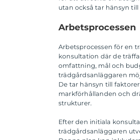
utan också tar hänsyn til
Arbetsprocessen
Arbetsprocessen för en t
konsultation där de träffa
omfattning, mål och budg
trädgårdsanläggaren möjli
De tar hänsyn till faktor
markförhållanden och drä
strukturer.
Efter den initiala konsult
trädgårdsanläggaren utve