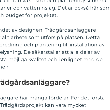
allt från växtlistor och planteringsscheman
altaner och vatteninslag. Det är också här so
ch budget för projektet.
ndet av designen. Trädgårdsanläggare
llt arbete som utförs på platsen. Detta
eredning och plantering till installation av
ysning. De säkerställer att alla delar av
ta möjliga kvalitet och i enlighet med de
hen.
Trädgårdsanläggare?
läggare har många fördelar. För det första
. Trädgårdsprojekt kan vara mycket