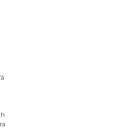
få
ch
ra