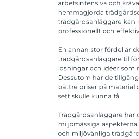
arbetsintensiva och kräva
hemmagjorda trädgårdsent
trädgårdsanläggare kan m
professionellt och effektiv
En annan stor fördel är d
trädgårdsanläggare tillfö
lösningar och idéer som m
Dessutom har de tillgång t
bättre priser på material
sett skulle kunna få.
Trädgårdsanläggare har o
miljömässiga aspekterna 
och miljövänliga trädgår