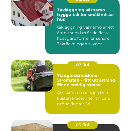
Takläggning värnamo
trygga tak för småländska
hus
takläggning värnamo är ett
ämne som berör de flesta
husägare förr eller senare.
Taktäckningen skydda...
07. Jul
Trädgårdsmaskiner
Strömstad - rätt utrustning
för en smidig skötsel
Att sköta en trädgård vid
kusten kräver mer än bara
gröna fingrar. Vi...
06. Jul