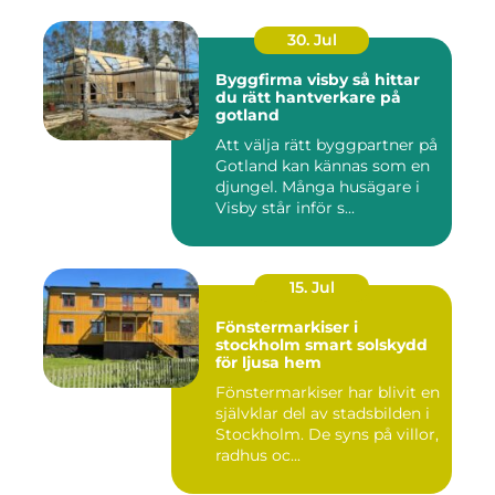
30. Jul
Byggfirma visby så hittar
du rätt hantverkare på
gotland
Att välja rätt byggpartner på
Gotland kan kännas som en
djungel. Många husägare i
Visby står inför s...
15. Jul
Fönstermarkiser i
stockholm smart solskydd
för ljusa hem
Fönstermarkiser har blivit en
självklar del av stadsbilden i
Stockholm. De syns på villor,
radhus oc...