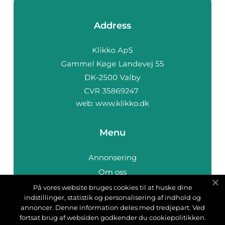
Address
web:
www.klikko.dk
Menu
Annonsering
Om oss
Cookies
På vores website bruges cookies til at huske dine
indstillinger, statistik og personalisering af indhold og
Kontakta oss
annoncer. Denne information deles med tredjepart. Ved
Sitemap
fortsat brug af websiden godkender du cookiepolitikken.