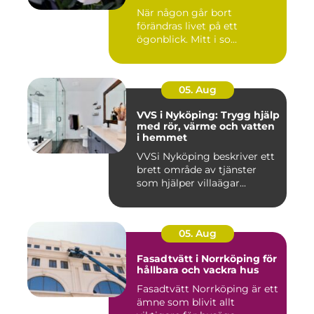
När någon går bort
förändras livet på ett
ögonblick. Mitt i so...
05. Aug
VVS i Nyköping: Trygg hjälp
med rör, värme och vatten
i hemmet
VVSi Nyköping beskriver ett
brett område av tjänster
som hjälper villaägar...
05. Aug
Fasadtvätt i Norrköping för
hållbara och vackra hus
Fasadtvätt Norrköping är ett
ämne som blivit allt