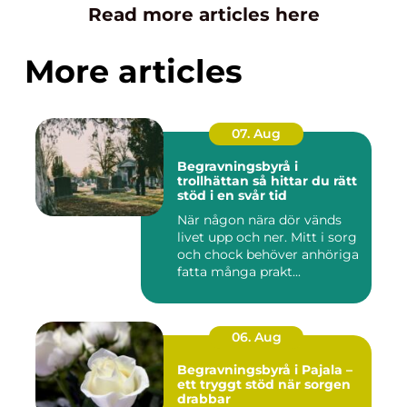
Read more articles here
More articles
07. Aug
Begravningsbyrå i
trollhättan så hittar du rätt
stöd i en svår tid
När någon nära dör vänds
livet upp och ner. Mitt i sorg
och chock behöver anhöriga
fatta många prakt...
06. Aug
Begravningsbyrå i Pajala –
ett tryggt stöd när sorgen
drabbar