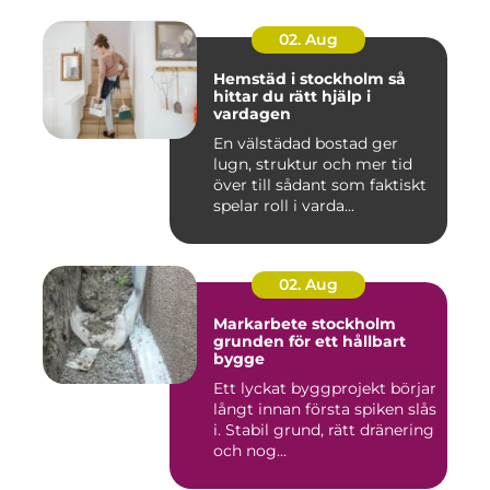
02. Aug
Hemstäd i stockholm så
hittar du rätt hjälp i
vardagen
En välstädad bostad ger
lugn, struktur och mer tid
över till sådant som faktiskt
spelar roll i varda...
02. Aug
Markarbete stockholm
grunden för ett hållbart
bygge
Ett lyckat byggprojekt börjar
långt innan första spiken slås
i. Stabil grund, rätt dränering
och nog...