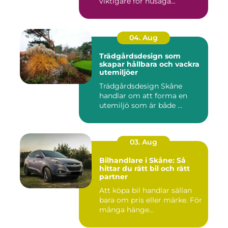
viktigare för husäga...
04. Aug
Trädgårdsdesign som
skapar hållbara och vackra
utemiljöer
Trädgårdsdesign Skåne
handlar om att forma en
utemiljö som är både ...
03. Aug
Bilhandlare i Skåne: Så
hittar du rätt bil och rätt
partner
Att köpa bil handlar sällan
bara om pris eller märke. För
många hänge...