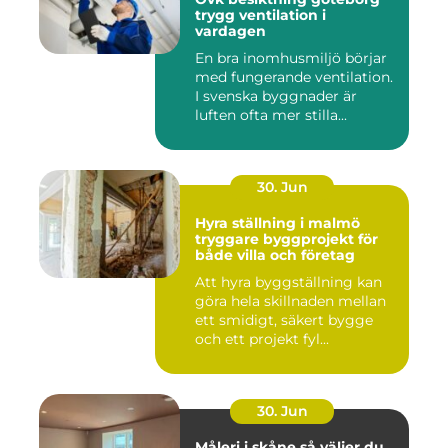
trygg ventilation i
vardagen
En bra inomhusmiljö börjar
med fungerande ventilation.
I svenska byggnader är
luften ofta mer stilla...
30. Jun
Hyra ställning i malmö
tryggare byggprojekt för
både villa och företag
Att hyra byggställning kan
göra hela skillnaden mellan
ett smidigt, säkert bygge
och ett projekt fyl...
30. Jun
Måleri i skåne så väljer du