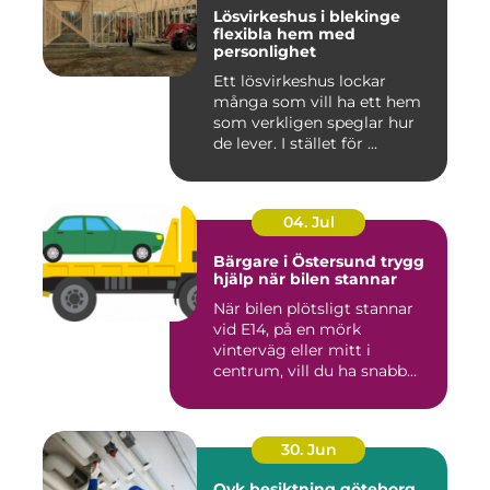
Lösvirkeshus i blekinge
flexibla hem med
personlighet
Ett lösvirkeshus lockar
många som vill ha ett hem
som verkligen speglar hur
de lever. I stället för ...
04. Jul
Bärgare i Östersund trygg
hjälp när bilen stannar
När bilen plötsligt stannar
vid E14, på en mörk
vinterväg eller mitt i
centrum, vill du ha snabb
och...
30. Jun
Ovk besiktning göteborg