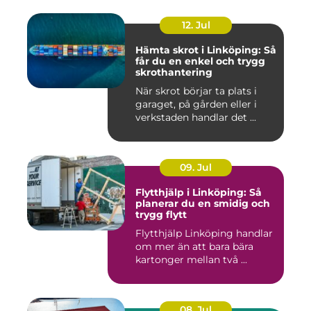
12. Jul
Hämta skrot i Linköping: Så
får du en enkel och trygg
skrothantering
När skrot börjar ta plats i
garaget, på gården eller i
verkstaden handlar det ...
09. Jul
Flytthjälp i Linköping: Så
planerar du en smidig och
trygg flytt
Flytthjälp Linköping handlar
om mer än att bara bära
kartonger mellan två ...
08. Jul