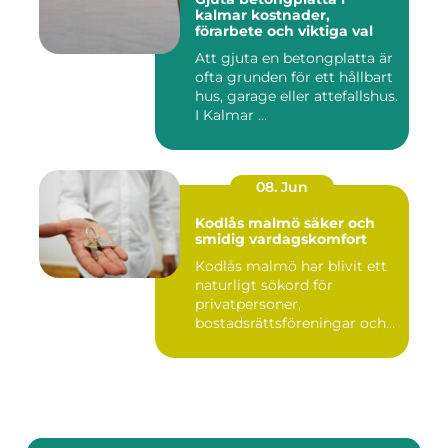
kalmar kostnader,
förarbete och viktiga val
Att gjuta en betongplatta är
ofta grunden för ett hållbart
hus, garage eller attefallshus.
I Kalmar ...
08. Jun
Kodlås malmö säker och
smidig vardagskomfort
Kodlås malmö har blivit ett
naturligt sökord för
privatpersoner,
bostadsrättsföreningar och
företag ...