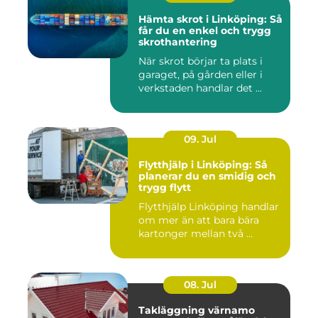
Hämta skrot i Linköping: Så
får du en enkel och trygg
skrothantering
När skrot börjar ta plats i
garaget, på gården eller i
verkstaden handlar det ...
09. Jul
Flytthjälp i Linköping: Så
planerar du en smidig och
trygg flytt
Flytthjälp Linköping handlar
om mer än att bara bära
kartonger mellan två ...
08. Jul
Takläggning värnamo