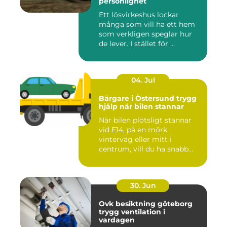
personlighet
Ett lösvirkeshus lockar
många som vill ha ett hem
som verkligen speglar hur
de lever. I stället för ...
04. Jul
Bärgare i Östersund trygg
hjälp när bilen stannar
När bilen plötsligt stannar
vid E14, på en mörk
vinterväg eller mitt i
centrum, vill du ha snabb
och...
30. Jun
Ovk besiktning göteborg
trygg ventilation i
vardagen