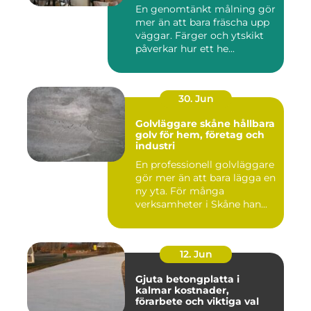
En genomtänkt målning gör
mer än att bara fräscha upp
väggar. Färger och ytskikt
påverkar hur ett he...
30. Jun
Golvläggare skåne hållbara
golv för hem, företag och
industri
En professionell golvläggare
gör mer än att bara lägga en
ny yta. För många
verksamheter i Skåne han...
12. Jun
Gjuta betongplatta i
kalmar kostnader,
förarbete och viktiga val