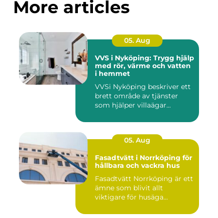
More articles
05. Aug
VVS i Nyköping: Trygg hjälp
med rör, värme och vatten
i hemmet
VVSi Nyköping beskriver ett
brett område av tjänster
som hjälper villaägar...
05. Aug
Fasadtvätt i Norrköping för
hållbara och vackra hus
Fasadtvätt Norrköping är ett
ämne som blivit allt
viktigare för husäga...