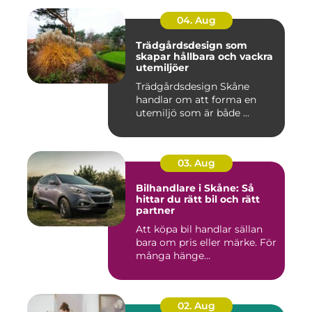
04. Aug
Trädgårdsdesign som
skapar hållbara och vackra
utemiljöer
Trädgårdsdesign Skåne
handlar om att forma en
utemiljö som är både ...
03. Aug
Bilhandlare i Skåne: Så
hittar du rätt bil och rätt
partner
Att köpa bil handlar sällan
bara om pris eller märke. För
många hänge...
02. Aug