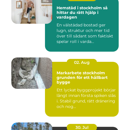
Hemstäd i stockholm så
hittar du rätt hjälp i
vardagen
En välstädad bostad ger
lugn, struktur och mer tid
över till sådant som faktiskt
spelar roll i varda...
02. Aug
Markarbete stockholm
grunden för ett hållbart
bygge
Ett lyckat byggprojekt börjar
långt innan första spiken slås
i. Stabil grund, rätt dränering
och nog...
30. Jul