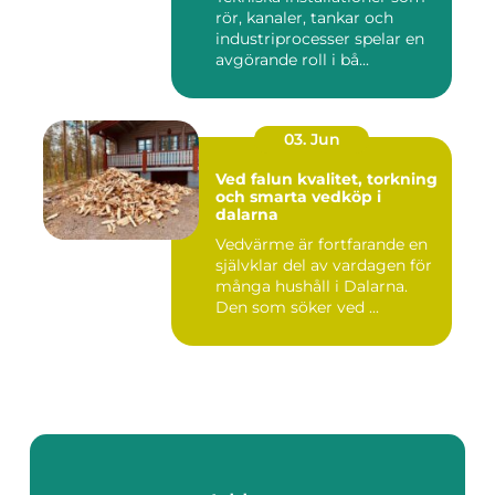
rör, kanaler, tankar och
industriprocesser spelar en
avgörande roll i bå...
03. Jun
Ved falun kvalitet, torkning
och smarta vedköp i
dalarna
Vedvärme är fortfarande en
självklar del av vardagen för
många hushåll i Dalarna.
Den som söker ved ...